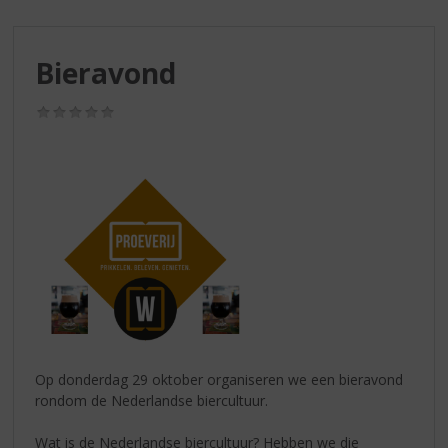
S
p
r
Bieravond
i
n
g
(0,0
/
n
5)
a
a
r
d
e
n
a
v
i
g
a
Op donderdag 29 oktober organiseren we een bieravond
t
rondom de Nederlandse biercultuur.
i
e
Wat is de Nederlandse biercultuur? Hebben we die