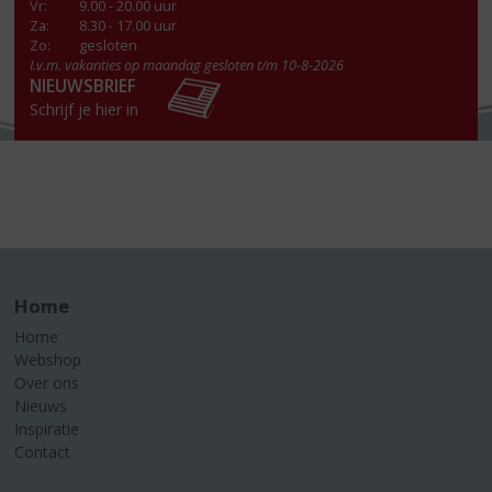
Vr
:
9.00 - 20.00 uur
Za
:
8.30 - 17.00 uur
Zo:
gesloten
I.v.m. vakanties op maandag gesloten t/m 10-8-2026
NIEUWSBRIEF
Schrijf je hier in
Home
Home
Webshop
Over ons
Nieuws
Inspiratie
Contact