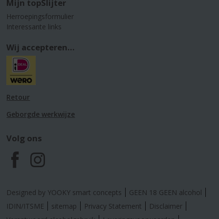
Mijn topSlijter
Herroepingsformulier
Interessante links
Wij accepteren...
Retour
Geborgde werkwijze
Volg ons
F
I
a
n
Designed by YOOKY smart concepts
GEEN 18 GEEN alcohol
c
s
IDIN/ITSME
sitemap
Privacy Statement
Disclaimer