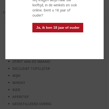
leeftijd, in de winkels en ook
online. Bent u 18 jaar of
EXCL. BTW
INCL. BTW
ouder?
AANBIEDINGEN
Ja, ik ben 18 jaar of ouder
WIJN VAN DE MAAND
WHISKY VAN DE MAAND
RUM VAN DE MAAND
BIER VAN DE MAAND
SPIRIT VAN DE MAAND
EXCLUSIEF TOPSLIJTER
WIJN
WHISKY
BIER
APERITIEF
GEDISTILLEERD OVERIG