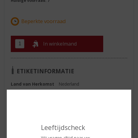
Huidige voorraad: 7
In winkelmand
ETIKETINFORMATIE
Land van Herkomst
Nederland
Reviews
Schrijf een review
Leeftijdscheck
Er zijn nog geen reviews geplaatst voor dit product
Wij vragen altijd naar uw