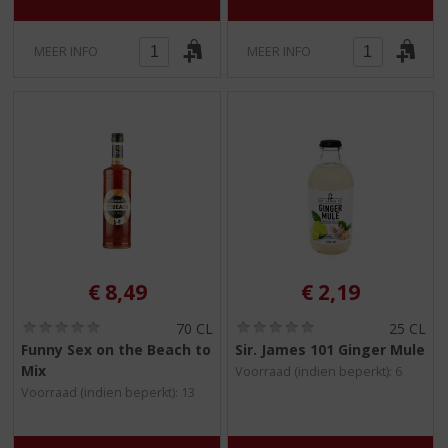
MEER INFO
MEER INFO
€
8,49
€
2,19
(
(
70 CL
25 CL
0
0
Funny Sex on the Beach to
Sir. James 101 Ginger Mule
,
,
Mix
Voorraad (indien beperkt): 6
0
0
/
/
Voorraad (indien beperkt): 13
5
5
)
)