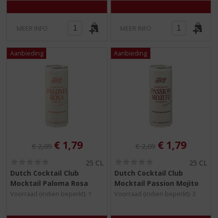
MEER INFO
MEER INFO
Originele prijs was:
, Huidige prijs is:
Originele prijs was:
, Huidige pri
€
1,79
€
1,79
€
2,09
€
2,09
(
(
25 CL
25 CL
0
0
Dutch Cocktail Club
Dutch Cocktail Club
,
,
Mocktail Paloma Rosa
Mocktail Passion Mojito
0
0
/
/
Voorraad (indien beperkt): 1
Voorraad (indien beperkt): 3
5
5
)
)