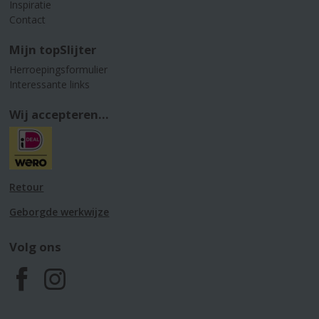
Inspiratie
Contact
Mijn topSlijter
Herroepingsformulier
Interessante links
Wij accepteren...
Retour
Geborgde werkwijze
Volg ons
F
I
a
n