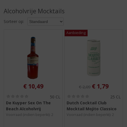
S
p
Alcoholvrije Mocktails
r
i
Sorteer op:
n
g
n
a
a
r
d
e
n
a
v
Originele prijs was:
, Huidige pri
€
10,49
€
1,79
€
2,09
i
g
(
(
50 CL
25 CL
0
0
a
De Kuyper Sex On The
Dutch Cocktail Club
,
,
t
Beach Alcoholvrij
Mocktail Mojito Classico
0
0
i
/
/
Voorraad (indien beperkt): 2
Voorraad (indien beperkt): 2
5
5
e
)
)