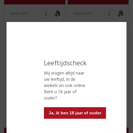
MEER INFO
MEER INFO
Leeftijdscheck
Wij vragen altijd naar
uw leeftijd, in de
€
2,19
€
2,19
winkels en ook online.
Bent u 18 jaar of
(
(
25 CL
25 CL
ouder?
0
0
Sir. James 101 Mojito
Sir. James 101
,
,
Passionfruit Martini
Voorraad (indien beperkt): 96
0
0
Ja, ik ben 18 jaar of ouder
/
/
Voorraad (indien beperkt): 24
5
5
)
)