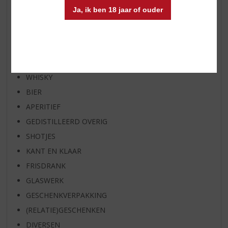
RUM VAN DE MAAND
Ja, ik ben 18 jaar of ouder
BIER VAN DE MAAND
SPIRIT VAN DE MAAND
EXCLUSIEF TOPSLIJTER
WIJN
WHISKY
BIER
APERITIEF
GEDISTILLEERD OVERIG
SHOTJES
KANT EN KLAAR
FRISDRANK
GLASWERK
GESCHENKVERPAKKING
(RELATIE)GESCHENKEN
DIVERSEN