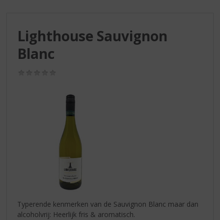
S
p
r
Lighthouse Sauvignon
i
n
Blanc
g
n
(0,0
a
/
a
5)
r
d
e
n
a
v
i
g
a
t
i
Typerende kenmerken van de Sauvignon Blanc maar dan
e
alcoholvrij: Heerlijk fris & aromatisch.