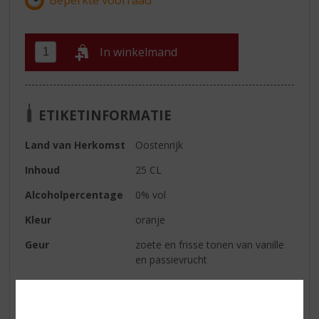
In winkelmand
ETIKETINFORMATIE
Land van Herkomst
Oostenrijk
Inhoud
25 CL
Alcoholpercentage
0% vol
Kleur
oranje
Geur
zoete en frisse tonen van vanille
en passievrucht
Smaak
zoete smaken van passievruchten
Afdronk
lekker fris