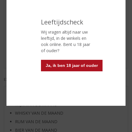
Serveertip
lekker met een schijfje
passievrucht
Leeftijdscheck
Wij vragen altijd naar uw
Reviews
leeftijd, in de winkels en
ook online. Bent u 18 jaar
Schrijf een review
of ouder?
Er zijn nog geen reviews geplaatst voor dit product
Ja, ik ben 18 jaar of ouder
EXCL. BTW
INCL. BTW
AANBIEDINGEN
WIJN VAN DE MAAND
WHISKY VAN DE MAAND
RUM VAN DE MAAND
BIER VAN DE MAAND