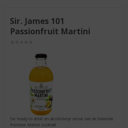
S
p
r
Sir. James 101
i
n
Passionfruit Martini
g
n
(0,0
a
/
a
5)
r
d
e
n
a
v
i
g
a
t
i
De ‘ready to drink’ en alcoholvrije versie van de bekende
e
Pornstar Martini cocktail!