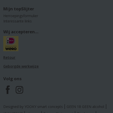
Mijn topSlijter
Herroepingsformulier
Interessante links
Wij accepteren...
Retour
Geborgde werkwijze
Volg ons
F
I
a
n
Designed by YOOKY smart concepts
GEEN 18 GEEN alcohol