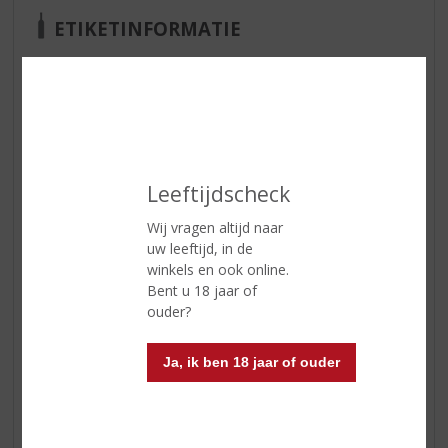
ETIKETINFORMATIE
Land van Herkomst
Spanje
Druivensoort
Muscat
Inhoud
75 CL
Soort wijn
Wit
Leeftijdscheck
Smaaktype Wijn
Fris & Droog
Wij vragen altijd naar
Kleur
wit
uw leeftijd, in de
winkels en ook online.
Smaak
Deze Wijn is totaal niet zoet, licht
Bent u 18 jaar of
zuurtje en fruitig.
ouder?
Ja, ik ben 18 jaar of ouder
Reviews
Schrijf een review