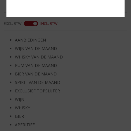
Er zijn nog geen reviews geplaatst voor dit product
EXCL. BTW
INCL. BTW
AANBIEDINGEN
WIJN VAN DE MAAND
WHISKY VAN DE MAAND
RUM VAN DE MAAND
BIER VAN DE MAAND
SPIRIT VAN DE MAAND
EXCLUSIEF TOPSLIJTER
WIJN
WHISKY
BIER
APERITIEF