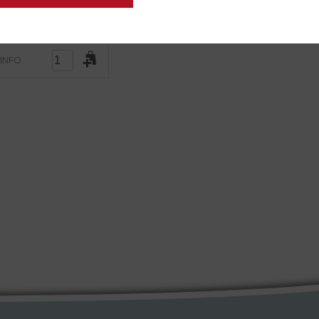
)
 INFO