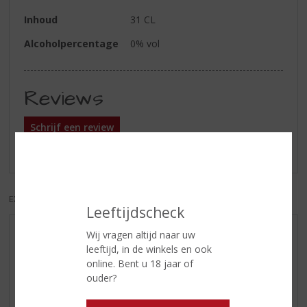
Inhoud
31 CL
Alcoholpercentage
0% vol
Reviews
Schrijf een review
Er zijn nog geen reviews geplaatst voor dit product
EXCL. BTW
INCL. BTW
Leeftijdscheck
Wij vragen altijd naar uw
AANBIEDINGEN
leeftijd, in de winkels en ook
WIJN VAN DE MAAND
online. Bent u 18 jaar of
WHISKY VAN DE MAAND
ouder?
RUM VAN DE MAAND