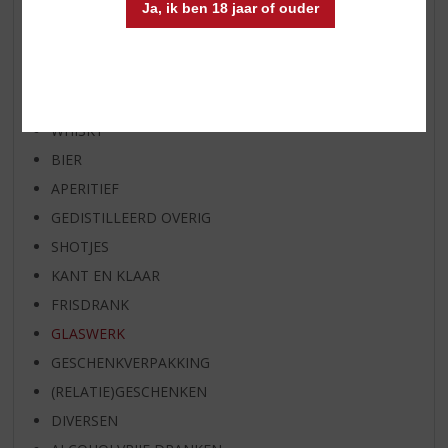
Ja, ik ben 18 jaar of ouder
BIER VAN DE MAAND
SPIRIT VAN DE MAAND
EXCLUSIEF TOPSLIJTER
WIJN
WHISKY
BIER
APERITIEF
GEDISTILLEERD OVERIG
SHOTJES
KANT EN KLAAR
FRISDRANK
GLASWERK
GESCHENKVERPAKKING
(RELATIE)GESCHENKEN
DIVERSEN