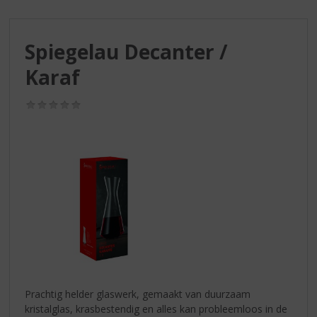
S
p
r
Spiegelau Decanter /
i
n
Karaf
g
n
(0,0
a
/
a
5)
r
d
e
n
a
v
i
g
a
t
i
Prachtig helder glaswerk, gemaakt van duurzaam
e
kristalglas, krasbestendig en alles kan probleemloos in de