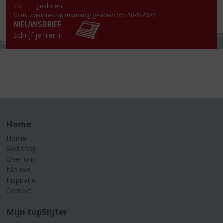
Zo:
gesloten
I.v.m. vakanties op maandag gesloten t/m 10-8-2026
NIEUWSBRIEF
Schrijf je hier in
Home
Home
Webshop
Over ons
Nieuws
Inspiratie
Contact
Mijn topSlijter