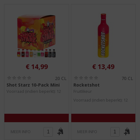
S
p
r
i
n
g
n
a
a
r
€
14,99
€
13,49
d
e
(
(
20 CL
70 CL
n
0
0
Shot Starz 10-Pack Mini
Rocketshot
a
,
,
Voorraad (indien beperkt): 12
Fruitlikeur
0
0
v
/
/
i
Voorraad (indien beperkt): 12
5
5
g
)
)
a
t
i
e
MEER INFO
MEER INFO