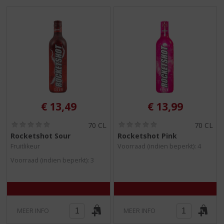
€
13,49
€
13,99
(
(
70 CL
70 CL
0
0
Rocketshot Sour
Rocketshot Pink
,
,
Fruitlikeur
Voorraad (indien beperkt): 4
0
0
/
/
Voorraad (indien beperkt): 3
5
5
)
)
MEER INFO
MEER INFO