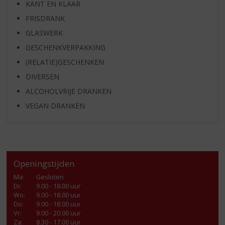
KANT EN KLAAR
FRISDRANK
GLASWERK
GESCHENKVERPAKKING
(RELATIE)GESCHENKEN
DIVERSEN
ALCOHOLVRIJE DRANKEN
VEGAN DRANKEN
Openingstijden
Ma
:
Gesloten
Di
:
9.00 - 18.00 uur
Wo
:
9.00 - 18.00 uur
Do
:
9.00 - 18.00 uur
Vr
:
9.00 - 20.00 uur
Za
:
8.30 - 17.00 uur