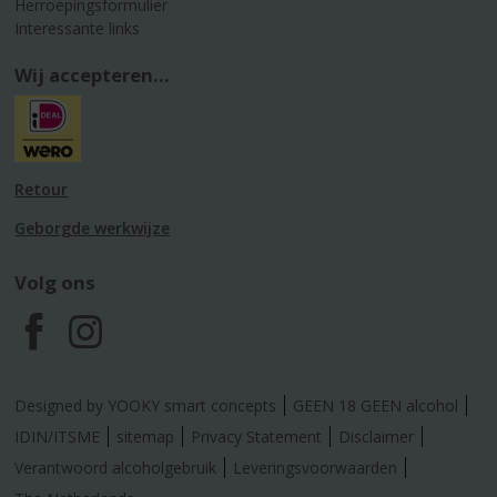
Herroepingsformulier
Interessante links
Wij accepteren...
Retour
Geborgde werkwijze
Volg ons
F
I
a
n
Designed by YOOKY smart concepts
GEEN 18 GEEN alcohol
c
s
IDIN/ITSME
sitemap
Privacy Statement
Disclaimer
Verantwoord alcoholgebruik
Leveringsvoorwaarden