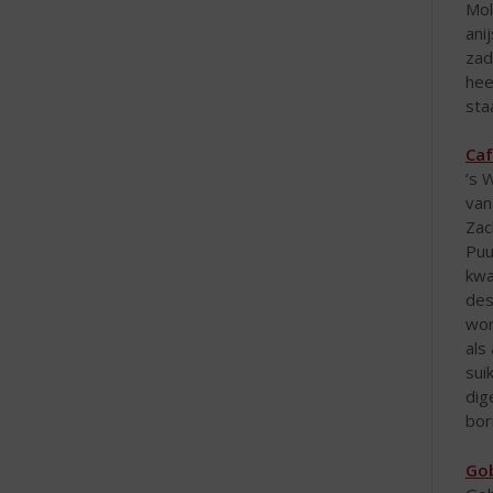
Mol
ani
zad
hee
sta
Caf
‘s 
van
Zac
Puu
kwa
des
wor
als
sui
dig
bor
Gob