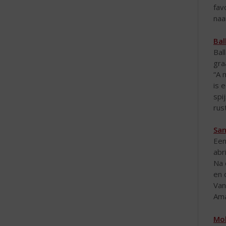
fav
naa
Bal
Bal
gra
“A 
is 
spi
rus
San
Een
abr
Na 
en 
Van
Ama
Mol