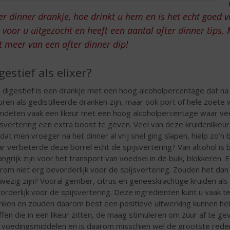
er dinner drankje, hoe drinkt u hem en is het echt goed v
 voor u uitgezocht en heeft een aantal after dinner tips. 
t meer van een after dinner dip!
gestief als elixer?
 digestief is een drankje met een hoog alcoholpercentage dat na
euren als gedistilleerde dranken zijn, maar ook port of hele zoete 
ndeten vaak een likeur met een hoog alcoholpercentage waar vee
jsvertering een extra boost te geven. Veel van deze kruidenlikeu
at men vroeger na het dinner al vrij snel ging slapen, hielp zo’n b
r verbeterde deze borrel echt de spijsvertering? Van alcohol is
angrijk zijn voor het transport van voedsel in de buik, blokkeren.
rom niet erg bevorderlijk voor de spijsvertering. Zouden het dan d
wezig zijn? Vooral gember, citrus en geneeskrachtige kruiden als 
orderlijk voor de spijsvertering. Deze ingrediënten kunt u vaak t
nken en zouden daarom best een positieve uitwerking kunnen heb
ffen die in een likeur zitten, de maag stimuleren om zuur af te ge
 voedingsmiddelen en is daarom misschien wel de grootste reden