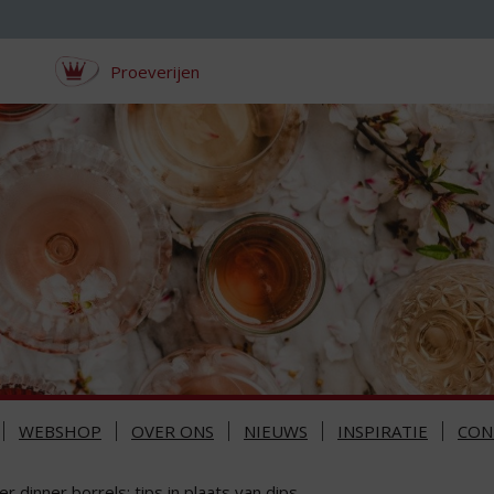
Proeverijen
WEBSHOP
OVER ONS
NIEUWS
INSPIRATIE
CON
er dinner borrels: tips in plaats van dips