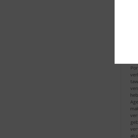
Fri
Spa
Cál
Cál
Cál
ges
ger
div
Por
ver
taw
ver
heb
Age
mak
ver
geb
ver
alc