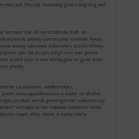
n met wat chocola. Voorlopig gaat u nog lang niet
at uit meer dan 40 verschillende malt- en
ereldberoemde whisky-connaisseur noemde Finest
evat weinig calorieën. Ballantine’s Scotch Whisky
m pepsine aan. Dit enzym zorgt voor een goede
deze scotch puur in een whiskyglas en ga er even
isse whisky.
osterde cacaobonen, vanillestokjes,
n zoete sinaasappelbloesem in water en alcohol.
erkregen product wordt gemengd met suikerstroop
maro” vertaald uit het Italiaans betekent: bitter.
kozen naam. after dinner is Santa Marta