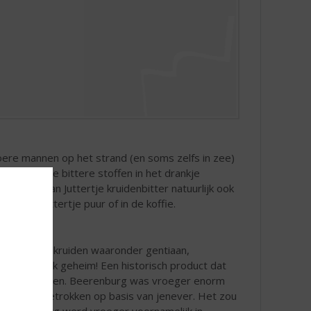
stoere mannen op het strand (en soms zelfs in zee)
edronken. De bittere stoffen in het drankje
 kunt u van Juttertje kruidenbitter natuurlijk ook
. Drink Juttertje puur of in de koffie.
p zo'n 25 kruiden waaronder gentiaan,
jft natuurlijk geheim! Een historisch product dat
t altijd blijven. Beerenburg was vroeger enorm
nmengsel getrokken op basis van jenever. Het zou
Beerenburg werd vroeger voornamelijk in