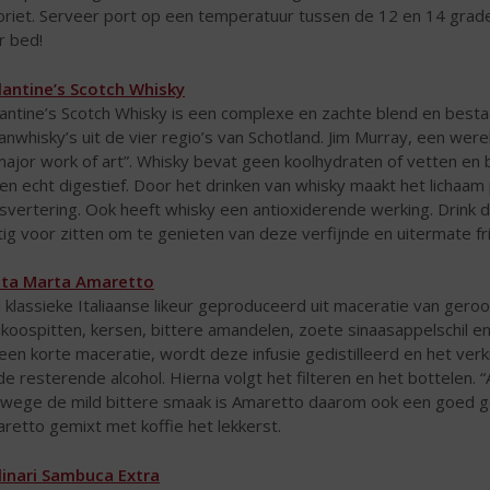
oriet. Serveer port op een temperatuur tussen de 12 en 14 grade
r bed!
lantine’s Scotch Whisky
lantine’s Scotch Whisky is een complexe en zachte blend en besta
anwhisky’s uit de vier regio’s van Schotland. Jim Murray, een w
major work of art”. Whisky bevat geen koolhydraten of vetten en b
een echt digestief. Door het drinken van whisky maakt het lichaa
jsvertering. Ook heeft whisky een antioxiderende werking. Drink 
tig voor zitten om te genieten van deze verfijnde en uitermate fr
ta Marta Amaretto
 klassieke Italiaanse likeur geproduceerd uit maceratie van gero
ikoospitten, kersen, bittere amandelen, zoete sinaasappelschil e
een korte maceratie, wordt deze infusie gedistilleerd en het v
de resterende alcohol. Hierna volgt het filteren en het bottelen. “A
wege de mild bittere smaak is Amaretto daarom ook een goed ge
retto gemixt met koffie het lekkerst.
inari Sambuca Extra