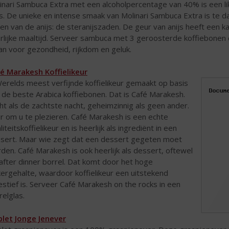
inari Sambuca Extra met een alcoholpercentage van 40% is een l
js. De unieke en intense smaak van Molinari Sambuca Extra is te 
en van de anijs: de steranijszaden. De geur van anijs heeft een k
rlijke maaltijd. Serveer sambuca met 3 geroosterde koffiebonen 
an voor gezondheid, rijkdom en geluk.
é Marakesh Koffielikeur
Werelds meest verfijnde koffielikeur gemaakt op basis
 de beste Arabica koffiebonen. Dat is Café Marakesh.
ht als de zachtste nacht, geheimzinnig als geen ander.
r om u te plezieren. Café Marakesh is een echte
liteitskoffielikeur en is heerlijk als ingrediënt in een
sert. Maar wie zegt dat een dessert gegeten moet
den. Café Marakesh is ook heerlijk als dessert, oftewel
 after dinner borrel. Dat komt door het hoge
kergehalte, waardoor koffielikeur een uitstekend
estief is. Serveer Café Marakesh on the rocks in een
relglas.
let Jonge Jenever