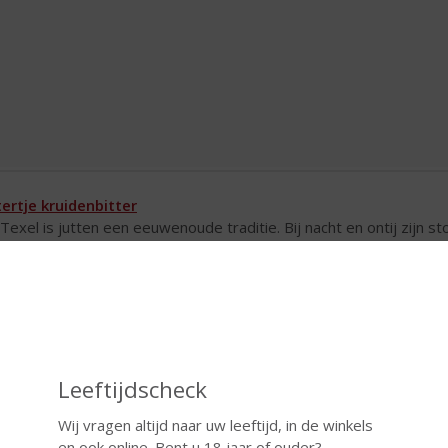
tertje kruidenbitter
Texel is jutten een eeuwenoude traditie. Bij nacht en ontij zijn 
 het jutten. Doornat en koud wordt bij thuiskomst het Juttertje g
iveren de stofwisseling en door de 14 kruiden die het drankje bevat
ieten na een heerlijke maaltijd. Een prima after dinner borreltje dus
duwe Joustra Beerenburg
Beerenburg van de Weduwe Joustra staat een maand te trekken o
edictus, herba card en galiatoer. De exacte samenstelling is en bli
Leeftijdscheck
t voor niets de kwalificatie NOBEL & ECHT meekreeg en zo zal he
Wij vragen altijd naar uw leeftijd, in de winkels
ulair bij schippers, vanwege de heilzame werking van het kruide
en ook online. Bent u 18 jaar of ouder?
gpijn en scheurbuik tegengaan. De van oorsprong Amsterdamse 