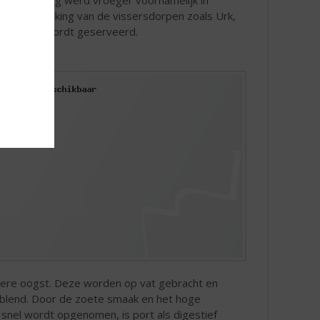
ngere bevolking van de vissersdorpen zoals Urk,
et ijskoud wordt geserveerd.
edere oogst. Deze worden op vat gebracht en
geblend. Door de zoete smaak en het hoge
snel wordt opgenomen, is port als digestief