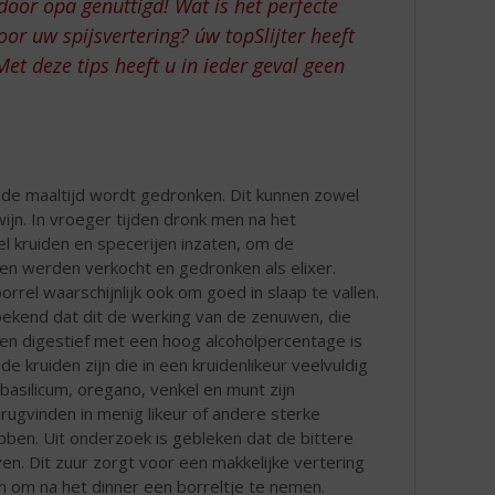
door opa genuttigd! Wat is het perfecte
oor uw spijsvertering? úw topSlijter heeft
Met deze tips heeft u in ieder geval geen
 de maaltijd wordt gedronken. Dit kunnen zowel
wijn. In vroeger tijden dronk men na het
l kruiden en specerijen inzaten, om de
ren werden verkocht en gedronken als elixer.
orrel waarschijnlijk ook om goed in slaap te vallen.
 bekend dat dit de werking van de zenuwen, die
 Een digestief met een hoog alcoholpercentage is
e kruiden zijn die in een kruidenlikeur veelvuldig
basilicum, oregano, venkel en munt zijn
erugvinden in menig likeur of andere sterke
ben. Uit onderzoek is gebleken dat de bittere
ven. Dit zuur zorgt voor een makkelijke vertering
 om na het dinner een borreltje te nemen.