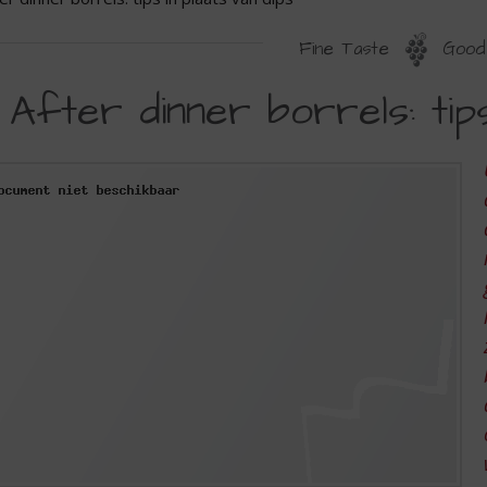
Fine Taste
Good 
FTER
After dinner borrels: tips
INNER
ORRELS:
IPS
N
LAATS
AN
IPS