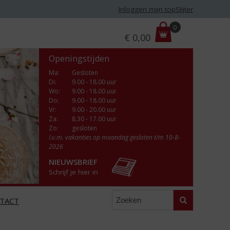
Inloggen mijn topSlijter
P
0
€
0,00
r
i
Openingstijden
j
s
Ma
:
Gesloten
Di
:
9.00 - 18.00 uur
:
Wo
:
9.00 - 18.00 uur
Do
:
9.00 - 18.00 uur
Vr
:
9.00 - 20.00 uur
Za
:
8.30 - 17.00 uur
Zo:
gesloten
I.v.m. vakanties op maandag gesloten t/m 10-8-
2026
NIEUWSBRIEF
Schrijf je hier in
Zoeken
TACT