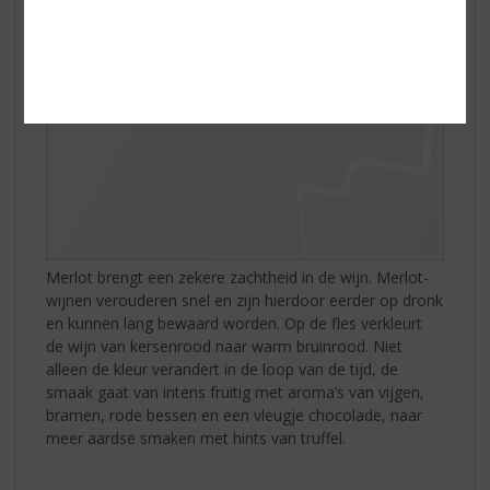
Merlot brengt een zekere zachtheid in de wijn. Merlot-
wijnen verouderen snel en zijn hierdoor eerder op dronk
en kunnen lang bewaard worden. Op de fles verkleurt
de wijn van kersenrood naar warm bruinrood. Niet
alleen de kleur verandert in de loop van de tijd, de
smaak gaat van intens fruitig met aroma’s van vijgen,
bramen, rode bessen en een vleugje chocolade, naar
meer aardse smaken met hints van truffel.