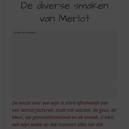
S
De diverse smaken
DIVERSE
p
r
van Merlot
SMAKEN
i
VAN
n
g
MERLOT
n
a
a
r
d
e
n
a
v
i
g
De keuze voor een wijn is sterk afhankelijk van
a
een aantal factoren, zoals het seizoen, de geur, de
t
i
kleur, uw gemoedstoestand en de smaak. U kiest
e
een wijn welke op dat moment alles net dát