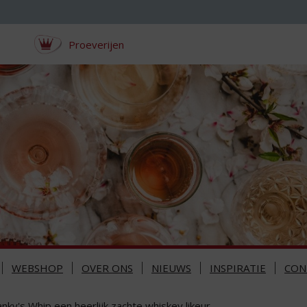
Proeverijen
WEBSHOP
OVER ONS
NIEUWS
INSPIRATIE
CON
nky's Whip een heerlijk zachte whiskey likeur