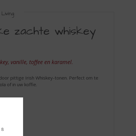
Living
jke zachte whiskey
key, vanille, toffee en karamel.
or pittige Irish Whiskey-tonen. Perfect om te
la of in uw koffie.
18