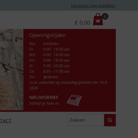
Inloggen mijn topSlijter
P
0
€
0,00
r
i
Openingstijden
j
s
Ma
:
Gesloten
Di
:
9.00 - 18.00 uur
:
Wo
:
9.00 - 18.00 uur
Do
:
9.00 - 18.00 uur
Vr
:
9.00 - 20.00 uur
Za
:
8.30 - 17.00 uur
Zo:
gesloten
I.v.m. vakanties op maandag gesloten t/m 10-8-
2026
NIEUWSBRIEF
Schrijf je hier in
Zoeken
TACT