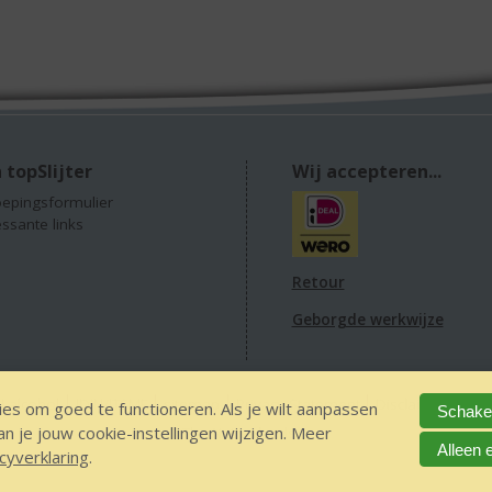
 topSlijter
Wij accepteren...
epingsformulier
essante links
Retour
Geborgde werkwijze
 alcohol
IDIN/ITSME
sitemap
Privacy Statement
Disclaimer
Ver
es om goed te functioneren. Als je wilt aanpassen
Schakel
 je jouw cookie-instellingen wijzigen. Meer
The Netherlands
Alleen 
cyverklaring
.