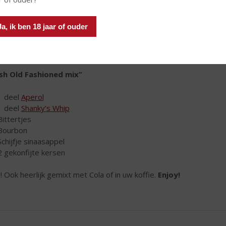
Ja, ik ben 18 jaar of ouder
ish Old Fashioned mix”
1 deel
Aperol
1 deel
Shanky’s Whip
Bittertjes
Bourbon
Schijfje sinaasappel
2 gekonfijte kersen
! Ook heerlijk gemixt met Cola of in uw koffie.
Enjoy!