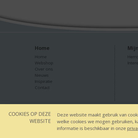
Home
Mijn
Home
Herro
Webshop
Inter
Over ons
Nieuws
Inspiratie
Contact
COOKIES OP DEZE
Designed by YOOKY smart concepts
GEEN 18 GEEN
Deze website maakt gebruik van cooki
WEBSITE
welke cookies we mogen gebruiken, kan
informatie is beschikbaar in onze
priva