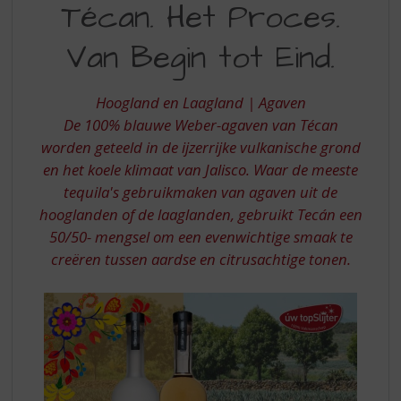
S
Técan. Het Proces.
HET
p
r
Van Begin tot Eind.
PROCES
i
VAN
n
g
Hoogland en Laagland | Agaven
BEGIN
n
De 100% blauwe Weber-agaven van Técan
TOT
a
worden geteeld in de ijzerrijke vulkanische grond
a
EIND
en het koele klimaat van Jalisco. Waar de meeste
r
d
tequila's gebruikmaken van agaven uit de
e
hooglanden of de laaglanden, gebruikt Tecán een
n
50/50- mengsel om een ​​evenwichtige smaak te
a
creëren tussen aardse en citrusachtige tonen.
v
i
g
a
t
i
e