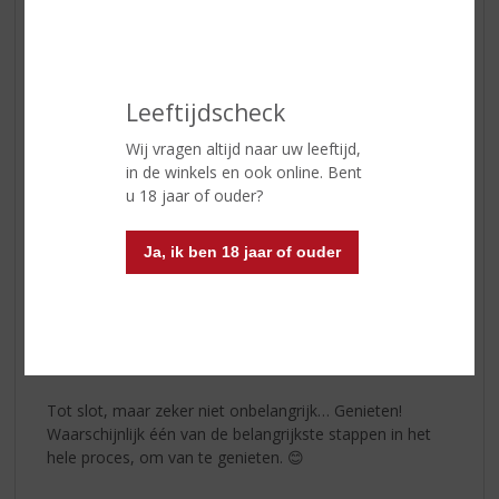
fermentatieproces is dit precies wat Técan voor ogen
had.
Wit
Tecán Blanco
combineert de kruidige, citrusachtige en
Leeftijdscheck
pittige smaken van de laaglanden met fruitige
Wij vragen altijd naar uw leeftijd,
ondertonen uit de hooglanden. De smaak is een mix
in de winkels en ook online. Bent
van zoete agave met een vleugje zwarte peper, wat
u 18 jaar of ouder?
resulteert in een volle en evenwichtige afdronk.
Reposado
Ja, ik ben 18 jaar of ouder
Het acht maanden durende rijpingsproces in vaten van
Amerikaans wit eikenhout geeft de aroma's en smaken
van de
Técan Reposado
een karakteristieke
vanillesmaak, met als hoogtepunt een robuuste
eikenhouten afdronk.
Tot slot, maar zeker niet onbelangrijk… Genieten!
Waarschijnlijk één van de belangrijkste stappen in het
hele proces, om van te genieten. 😊