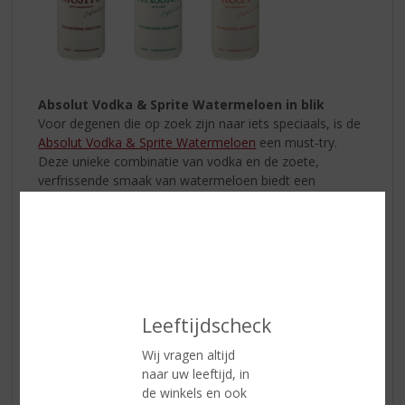
Absolut Vodka & Sprite Watermeloen in blik
Voor degenen die op zoek zijn naar iets speciaals, is de
Absolut Vodka & Sprite Watermeloen
een must-try.
Deze unieke combinatie van vodka en de zoete,
verfrissende smaak van watermeloen biedt een
heerlijke twist voor elke zomerdag. Het is het perfecte
drankje om te nippen terwijl je naar de zonsondergang
kijkt.
Leeftijdscheck
Wij vragen altijd
naar uw leeftijd, in
de winkels en ook