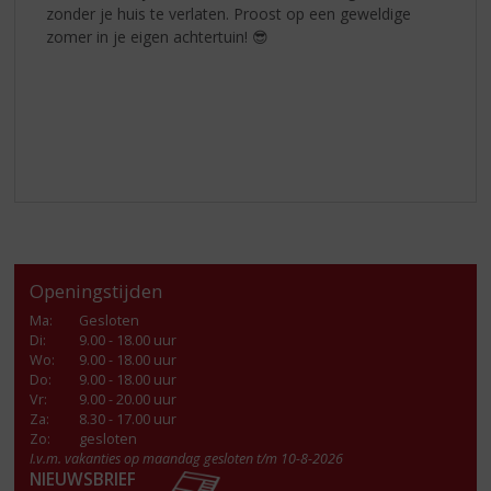
zonder je huis te verlaten. Proost op een geweldige
zomer in je eigen achtertuin! 😎
Openingstijden
Ma
:
Gesloten
Di
:
9.00 - 18.00 uur
Wo
:
9.00 - 18.00 uur
Do
:
9.00 - 18.00 uur
Vr
:
9.00 - 20.00 uur
Za
:
8.30 - 17.00 uur
Zo:
gesloten
I.v.m. vakanties op maandag gesloten t/m 10-8-2026
NIEUWSBRIEF