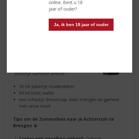
online. Bent u 18
Juttertje Kruidenbitter
jaar of ouder?
Hoewel het misschien verrassend klinkt,
is
Juttertje Kruidenbitter
ook geweldig
Ja, ik ben 18 jaar of ouder
voor de zomer! De rijke kruidenmix biedt
een unieke smaakervaring die perfect
aansluit bij gezellige zomeravonden.
Serveer het koud voor een verfrissend
effect of voeg een scheutje toe aan je
favoriete cocktail voor een extra
smaakdimensie. Probeer bijvoorbeeld de
"Juttertje Summer Breeze":
30 ml Juttertje Kruidenbitter
60 ml tonic water
een scheutje limoensap, even mengen en garneer
met verse munt.
Tips om de Zomervibes naar je Achtertuin te
Brengen ☀️
Creëer een gezellige zithoek:
Gebruik