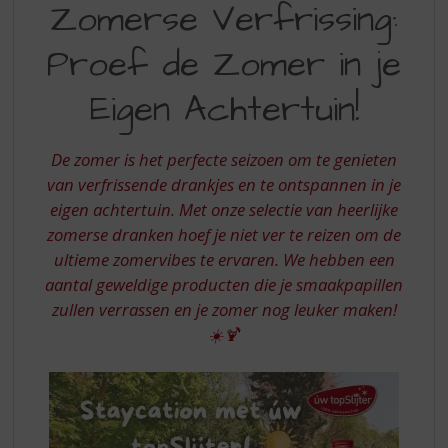
S
Zomerse Verfrissing:
VERFRISSING:
p
r
Proef de Zomer in je
PROEF
i
DE
n
Eigen Achtertuin!
g
ZOMER
n
IN
a
De zomer is het perfecte seizoen om te genieten
a
JE
van verfrissende drankjes en te ontspannen in je
r
eigen achtertuin. Met onze selectie van heerlijke
EIGEN
d
zomerse dranken hoef je niet ver te reizen om de
e
ACHTERTUIN
n
ultieme zomervibes te ervaren. We hebben een
a
aantal geweldige producten die je smaakpapillen
v
zullen verrassen en je zomer nog leuker maken!
i
☀️🍹
g
a
t
i
e