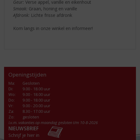
Geur:
Verse appel, vanille en eikenhout
Smaak:
Graan, honing en vanille
Afdronk:
Lichte frisse afdronk
Kom langs in onze winkel en informeer!
Openingstijden
Ma
:
Gesloten
Di
:
9.00 - 18.00 uur
Wo
:
9.00 - 18.00 uur
Do
:
9.00 - 18.00 uur
Vr
:
9.00 - 20.00 uur
Za
:
8.30 - 17.00 uur
Zo:
gesloten
I.v.m. vakanties op maandag gesloten t/m 10-8-2026
NIEUWSBRIEF
Schrijf je hier in