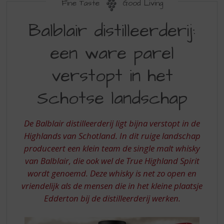
S
Fine Taste
Good Living
p
BALBLAIR
r
Balblair distilleerderij:
DISTILLEERDERIJ
i
n
een ware parel
EEN
g
WARE
n
verstopt in het
a
PAREL
a
Schotse landschap
VERSTOPT
r
d
IN
e
De Balblair distilleerderij ligt bijna verstopt in de
HET
n
Highlands van Schotland. In dit ruige landschap
a
SCHOTSE
produceert een klein team de single malt whisky
v
LANDSCHAP
i
van Balblair, die ook wel de True Highland Spirit
g
wordt genoemd. Deze whisky is net zo open en
a
vriendelijk als de mensen die in het kleine plaatsje
t
Edderton bij de distilleerderij werken.
i
e