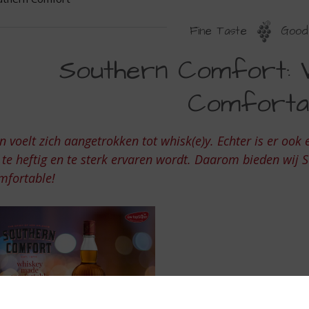
Fine Taste
Good 
OUTHERN
Southern Comfort: 
OMFORT
Comforta
 voelt zich aangetrokken tot whisk(e)y. Echter is er oo
 te heftig en te sterk ervaren wordt. Daarom bieden wi
mfortable!