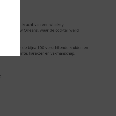
e ervaring en kracht van een whiskey
hart van New Orleans, waar de cocktail werd
, uniek door de bijna 100 verschillende kruiden en
aat voor warmte, karakter en vakmanschap.
t