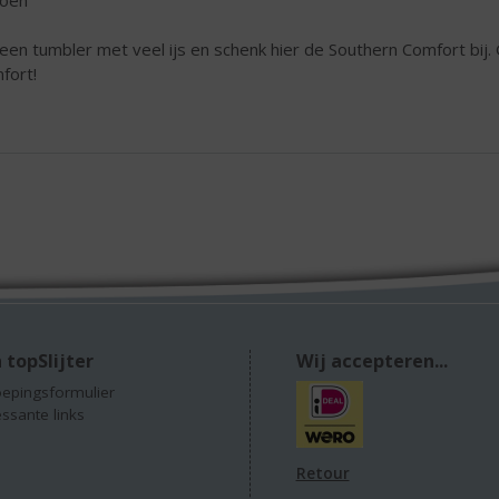
 een tumbler met veel ijs en schenk hier de Southern Comfort bij.
fort!
 topSlijter
Wij accepteren...
epingsformulier
essante links
Retour