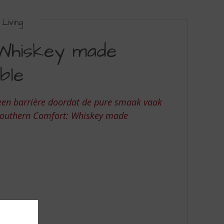
Living
Whiskey made
ble
k een barrière doordat de pure smaak vaak
j Southern Comfort: Whiskey made