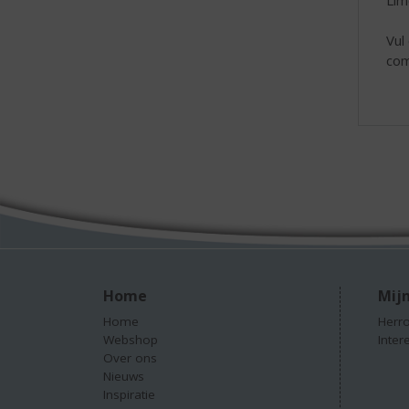
Vul
com
Home
Mijn
Home
Herro
Webshop
Inter
Over ons
Nieuws
Inspiratie