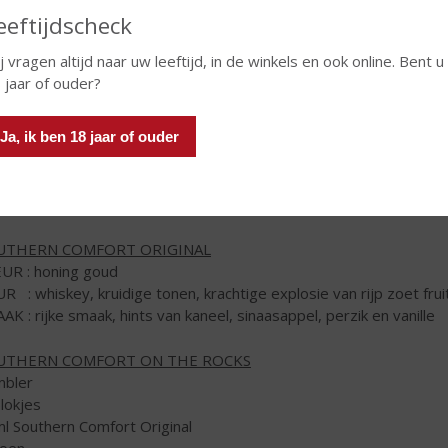
eeftijdscheck
j vragen altijd naar uw leeftijd, in de winkels en ook online. Bent u
 jaar of ouder?
thern Comfort
is er voor hen die op zoek zijn naar de authentiek
ombineerd met de zoete charme van een likeur. Ontstaan in het 
Ja, ik ben 18 jaar of ouder
oren.
e rijke mixlikeur heeft een spicy smaak van sinaasappel en honing
ere ingrediënten; een geheim recept dat al 140 jaar symbool st
UTHERN COMFORT ORIGINAL
UR : honing goud
R : whiskey, kruidige tonen, krachtige explosie van rijp zoet frui
AK : rijke smaak, hints van kaneel, sinaasappel, perzik en vanille
UTHERN COMFORT ON THE ROCKS
bler
blokjes
l Southern Comfort Original
oen