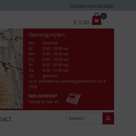
Inloggen mijn topSlijter
P
0
€
0,00
r
i
Openingstijden
j
s
Ma
:
Gesloten
Di
:
9.00 - 18.00 uur
:
Wo
:
9.00 - 18.00 uur
Do
:
9.00 - 18.00 uur
Vr
:
9.00 - 20.00 uur
Za
:
8.30 - 17.00 uur
Zo:
gesloten
I.v.m. vakanties op maandag gesloten t/m 10-8-
2026
NIEUWSBRIEF
Schrijf je hier in
Zoeken
TACT