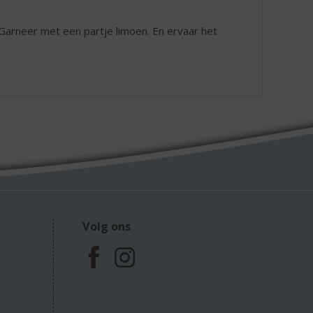
 Garneer met een partje limoen. En ervaar het
Volg ons
F
I
a
n