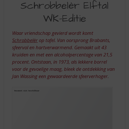
S
Schrobbelèr Elftal
ELFTAL
p
r
WK-Editie
WK-
i
EDITIE
n
g
Waar vriendschap gevierd wordt komt
n
Schrobbelèr
op tafel. Van oorsprong Brabants,
a
sfeervol en hartverwarmend. Gemaakt uit 43
a
kruiden en met een alcoholpercentage van 21,5
r
d
procent. Ontstaan, in 1973, als lekkere borrel
e
voor de gevoelige maag, bleek de ontdekking van
n
Jan Wassing een gewaardeerde sfeerverhoger.
a
v
i
g
a
t
i
e