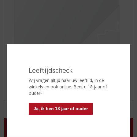
20 november t/m 18 december is het WK Voetbal
.
Hoe leuk is het dan om het
Schrobbelèr Elftal
cadeau te
geven. Vier het samen, met Schrobbelèr!
Leeftijdscheck
Kom langs in onze winkel of shop online!
Wij vragen altijd naar uw leeftijd, in de
winkels en ook online. Bent u 18 jaar of
ouder?
Ja, ik ben 18 jaar of ouder
Openingstijden
Ma
:
Gesloten