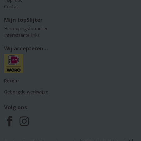
Contact
Mijn topSlijter
Herroepingsformulier
Interessante links
Wij accepteren...
Retour
Geborgde werkwijze
Volg ons
F
I
a
n