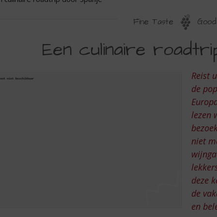
Fine Taste
Good 
EN
Een culinaire roadtr
ULINAIRE
OADTRIP
Reist 
OOR
de pop
PANJE
Europa
lezen 
bezoek
niet m
wijnga
lekker
deze k
de vak
en bel