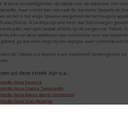
t. Al deze omstandigheden zijn ideaal voor de wijnbouw. Een vee
pranillo, maar u komt hier ook vaak de Garnacha, Mazuela en Gra
nen en het is het enige Spaanse wijngebied die het hoogste appe
ificada (DOCa). In La Rioja zijn wel meer dan 500 bodega’s gevesti
nroute pakt, met spectaculair uitzicht op de bergen van Tolono, 
k bij één van deze wijnhuizen een tussenstop voor een wijnproever
 gebied, ga dan eens langs bij een wijnspa, waar u letterlijk kunt b
inaire tip: Patatas a la Riojana is een traditioneel Spaans gerecht ui
rika.
nen uit deze streek zijn o.a.:
tecillo Rioja Reserva
tecillo Rioja Crianza Tempranillo
tecillo Rioja Blanco Barrel Fermented
tecillo Rioja Gran Reserva