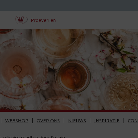
Proeverijen
WEBSHOP
OVER ONS
NIEUWS
INSPIRATIE
CON
 culinaire roadtrip door Spanje