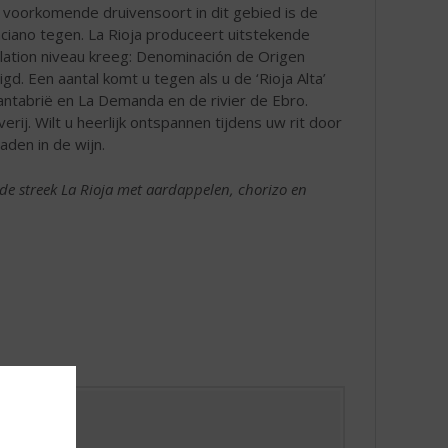
l voorkomende druivensoort in dit gebied is de
ciano tegen. La Rioja produceert uitstekende
llation niveau kreeg: Denominación de Origen
gd. Een aantal komt u tegen als u de ‘Rioja Alta’
Cantabrië en La Demanda en de rivier de Ebro.
ij. Wilt u heerlijk ontspannen tijdens uw rit door
aden in de wijn.
t de streek La Rioja met aardappelen, chorizo en