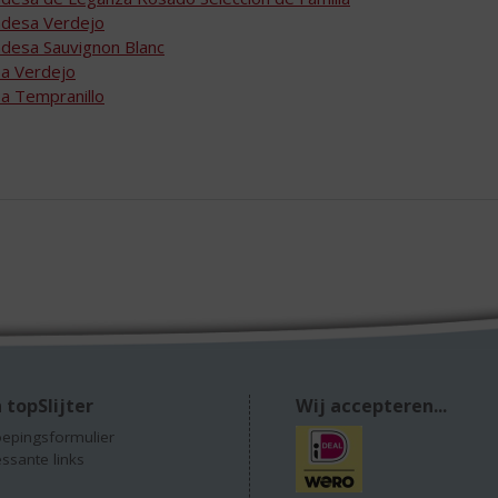
desa Verdejo
desa Sauvignon Blanc
a Verdejo
a Tempranillo
 topSlijter
Wij accepteren...
epingsformulier
essante links