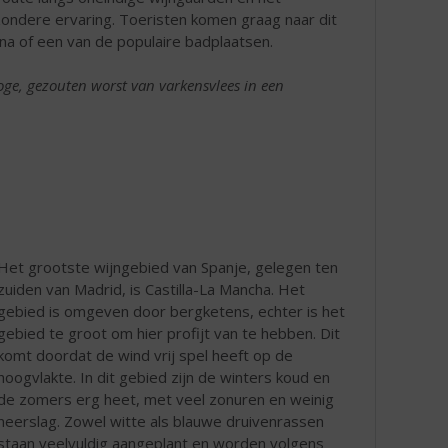
jzondere ervaring. Toeristen komen graag naar dit
na of een van de populaire badplaatsen.
roge, gezouten worst van varkensvlees in een
Het grootste wijngebied van Spanje, gelegen ten
zuiden van Madrid, is Castilla-La Mancha. Het
gebied is omgeven door bergketens, echter is het
gebied te groot om hier profijt van te hebben. Dit
komt doordat de wind vrij spel heeft op de
hoogvlakte. In dit gebied zijn de winters koud en
de zomers erg heet, met veel zonuren en weinig
neerslag. Zowel witte als blauwe druivenrassen
staan veelvuldig aangeplant en worden volgens