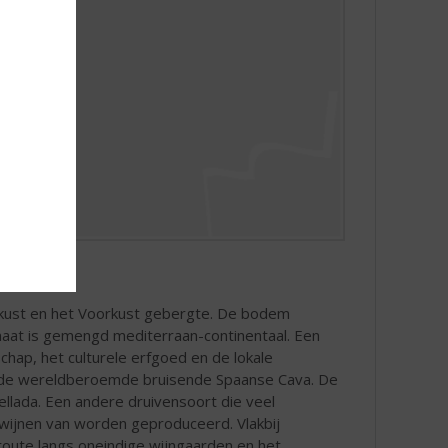
eekust en het Voorkust gebergte. De bodem
limaat is gemengd mediterraan-continentaal. Een
hap, het culturele erfgoed en de lokale
an de wereldberoemde bruisende Spaanse Cava. De
ellada. Een andere druivensoort die veel
 wijnen van worden geproduceerd. Vlakbij
nroute langs oneindige wijngaarden en het