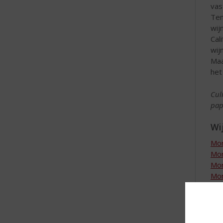
vas
Tem
wij
Cal
wij
Maa
het
Cul
pap
Wij
Mon
Mon
Mon
Mon