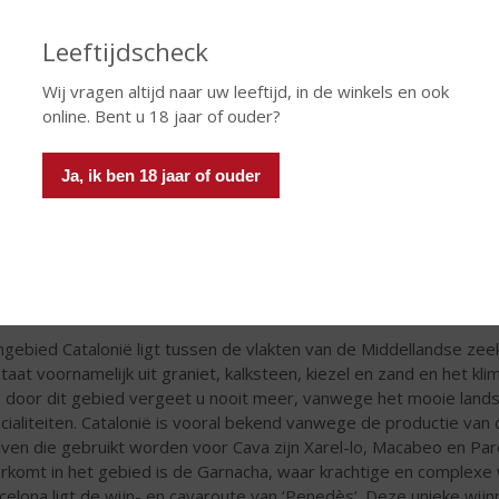
Leeftijdscheck
Wij vragen altijd naar uw leeftijd, in de winkels en ook
online. Bent u 18 jaar of ouder?
Ja, ik ben 18 jaar of ouder
talonië
ngebied Catalonië ligt tussen de vlakten van de Middellandse z
taat voornamelijk uit graniet, kalksteen, kiezel en zand en het k
s door dit gebied vergeet u nooit meer, vanwege het mooie landsc
cialiteiten. Catalonië is vooral bekend vanwege de productie v
iven die gebruikt worden voor Cava zijn Xarel-lo, Macabeo en Par
rkomt in het gebied is de Garnacha, waar krachtige en complexe
celona ligt de wijn- en cavaroute van ‘Penedès’. Deze unieke wij