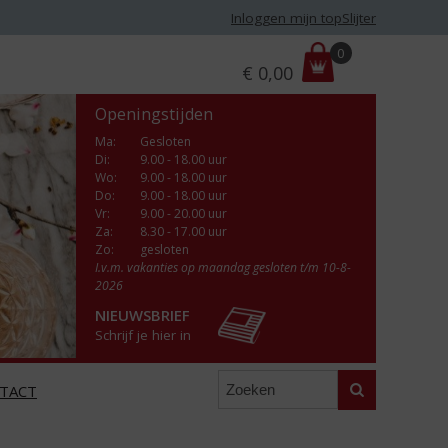
Inloggen mijn topSlijter
P
0
€
0,00
r
i
Openingstijden
j
s
Ma
:
Gesloten
Di
:
9.00 - 18.00 uur
:
Wo
:
9.00 - 18.00 uur
Do
:
9.00 - 18.00 uur
Vr
:
9.00 - 20.00 uur
Za
:
8.30 - 17.00 uur
Zo:
gesloten
I.v.m. vakanties op maandag gesloten t/m 10-8-
2026
NIEUWSBRIEF
Schrijf je hier in
Zoeken
TACT