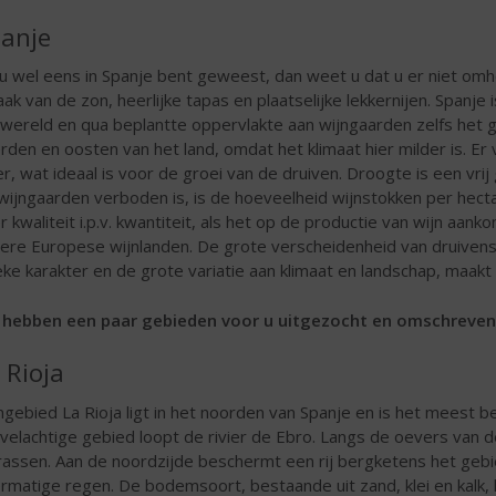
anje
 u wel eens in Spanje bent geweest, dan weet u dat u er niet omh
ak van de zon, heerlijke tapas en plaatselijke lekkernijen. Spanje
 wereld en qua beplantte oppervlakte aan wijngaarden zelfs het 
rden en oosten van het land, omdat het klimaat hier milder is. Er
er, wat ideaal is voor de groei van de druiven. Droogte is een vri
wijngaarden verboden is, is de hoeveelheid wijnstokken per hect
r kwaliteit i.p.v. kwantiteit, als het op de productie van wijn aan
ere Europese wijnlanden. De grote verscheidenheid van druivenso
eke karakter en de grote variatie aan klimaat en landschap, maakt 
hebben een paar gebieden voor u uitgezocht en omschreven
 Rioja
ngebied La Rioja ligt in het noorden van Spanje en is het meest 
velachtige gebied loopt de rivier de Ebro. Langs de oevers van 
rassen. Aan de noordzijde beschermt een rij bergketens het geb
rmatige regen. De bodemsoort, bestaande uit zand, klei en kalk,