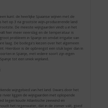
een kunt: de heerlijke Spaanse wijnen met de
 is het op 3 na grootste wijn-producerende land
grootste. De meeste wijngaarden vindt u in het
 valt hier meer neerslag en de temperatuur is
j groot probleem in Spanje en omdat irrigatie van
are laag. De bodega’s kiezen over het algemeen
komt. Hierdoor is de opbrengst een stuk lager dan in
orten in Spanje, met iedere soort zijn eigen
Spanje tot een uniek wijnland.
:
bekende wijngebied van het land. Dwars door het
de rivier liggen de wijngaarden met oplopende
ied tegen koude Atlantische zeewind en
 houdt het regenwater, dat in de zomer valt, goed