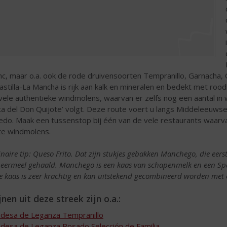
nc, maar o.a. ook de rode druivensoorten Tempranillo, Garnacha
Castilla-La Mancha is rijk aan kalk en mineralen en bedekt met r
vele authentieke windmolens, waarvan er zelfs nog een aantal in 
ta del Don Quijote’ volgt. Deze route voert u langs Middeleeu
edo. Maak een tussenstop bij één van de vele restaurants waarva
te windmolens.
inaire tip: Queso Frito. Dat zijn stukjes gebakken Manchego, die eer
eermeel gehaald. Manchego is een kaas van schapenmelk en een Spa
e kaas is zeer krachtig en kan uitstekend gecombineerd worden met 
nen uit deze streek zijn o.a.:
desa de Leganza Tempranillo
desa de Leganza Rosado Selección de Familia