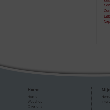
Con
Con
Cap
Cap
Home
Mijn
Home
Herro
Webshop
Inter
Over ons