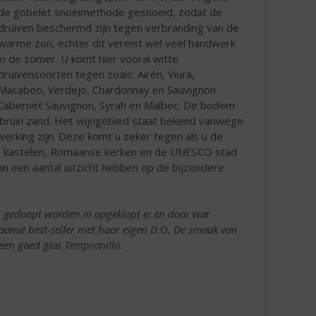
de gobelet snoeimethode gesnoeid, zodat de
druiven beschermd zijn tegen verbranding van de
warme zon, echter dit vereist wel veel handwerk
in de zomer. U komt hier vooral witte
druivensoorten tegen zoals: Airén, Viura,
Macabeo, Verdejo, Chardonnay en Sauvignon
, Cabernet Sauvignon, Syrah en Malbec. De bodem
oodbruin zand. Het wijngebied staat bekend vanwege
werking zijn. Deze komt u zeker tegen als u de
wse kastelen, Romaanse kerken en de UNESCO stad
n een aantal uitzicht hebben op de bijzondere
st gedoopt worden in opgeklopt ei en door wat
anse best-seller met haar eigen D.O. De smaak van
een goed glas Tempranillo.