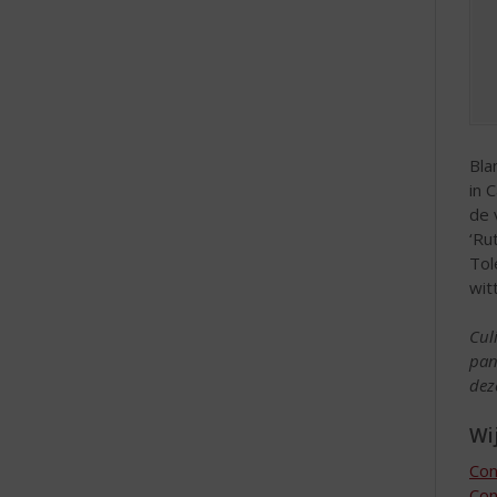
Bla
in 
de 
‘Ru
Tol
wit
Cul
pan
dez
Wij
Con
Con