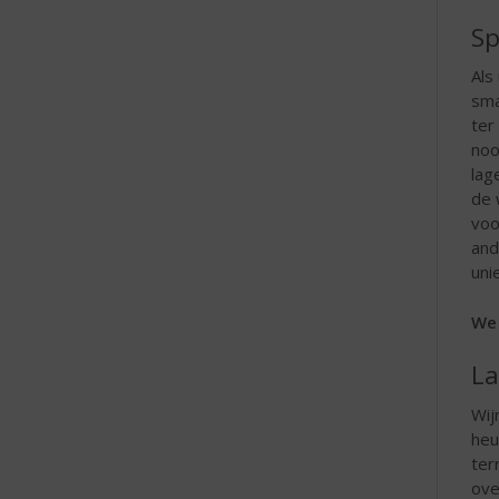
e
Sp
Als
sma
ter
noo
lag
de 
voo
and
uni
We 
La
Wij
heu
ter
ove