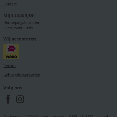
Contact
Mijn topSlijter
Herroepingsformulier
Interessante links
Wij accepteren...
Retour
Geborgde werkwijze
Volg ons
F
I
a
n
Designed by YOOKY smart concepts
GEEN 18 GEEN alcohol