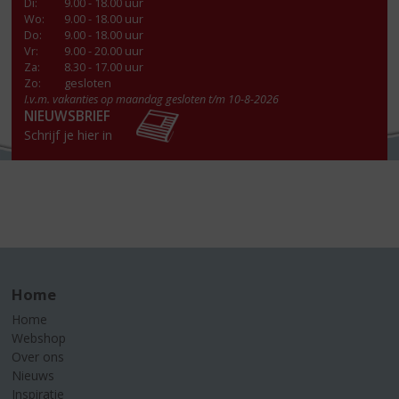
Di
:
9.00 - 18.00 uur
Wo
:
9.00 - 18.00 uur
Do
:
9.00 - 18.00 uur
Vr
:
9.00 - 20.00 uur
Za
:
8.30 - 17.00 uur
Zo:
gesloten
I.v.m. vakanties op maandag gesloten t/m 10-8-2026
NIEUWSBRIEF
Schrijf je hier in
Home
Home
Webshop
Over ons
Nieuws
Inspiratie