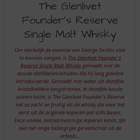
S
The Glenlivet
GLENLIVET
p
r
Founder's Reserve
FOUNDERS
i
RESERVE
n
Single Malt Whisky
g
n
a
Om werkelijk de essentie van George Smiths visie
a
te kunnen vangen, is
The Glenlivet Founder's
r
Reserve Single Malt Whisky
gemaakt met de
d
aloude distillatiemethoden die hij lang geleden
e
n
introduceerde. Gemaakt met water uit dezelfde
a
kristalheldere bergstromen, in dezelfde koude
v
zuivere lucht, is The Glenlivet Founder's Reserve
i
net zo zacht en fruitig als de whisky die voor het
g
eerst uit de originele koperen pot stills kwam.
a
t
Deze unieke, lantaarnvormige koperen ketels zijn
i
niet het enige belangrijke gereedschap uit de
e
erfenis...