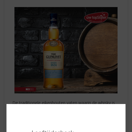
De traditionele eikenhouten vaten waarin de whisky is
gerijpt, geven elke expressie zijn eigen karakteristieke
kenmerken. Om een moderne draai te geven aan de
smaak van de whisky combineert Master Distiller Alan
Winchester, een selectie van de gerijpte eiken vaten