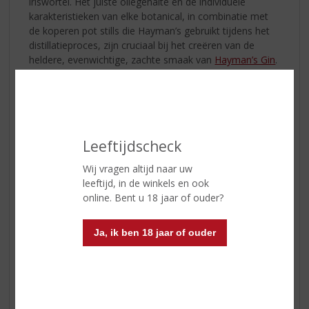
iriswortel. Het juiste oliegehalte en de individuele
karakteristieken van elke botanical, in combinatie met
de koperen pot stills die Hayman’s gebruikt tijdens het
distillatieproces, zijn cruciaal bij het creëren van de
heldere, evenwichtige, zachte smaak van
Hayman’s Gin
.
Fun Fact: De term ‘dry’ in London dry gin verwijst naar het
gebrek aan toegevoegde suikers, wat resulteert in een
frisse en zuivere smaak waarbij de botanische smaken
goed naar voren komen.
Leeftijdscheck
The Original Gin & Tonic
Wij vragen altijd naar uw
Ervaar de tijdloze allure met deze iconische Gin &
leeftijd, in de winkels en ook
Tonic, een ware ode aan vakmanschap. De
online. Bent u 18 jaar of ouder?
ambachtelijke
Hayman’s London Dry Gin
zorgt voor een
prikkelende smaakbeleving waarbij de 10 botanicals
goed aanwezig zijn. Vermengt met de sprankelende
Ja, ik ben 18 jaar of ouder
Franklin & Sons Premium Indian Tonic
komt er een
enorm frisse Gin & Tonic tot stand, ideaal nu de
warmere maanden van start zijn gegaan.
Ingrediënten