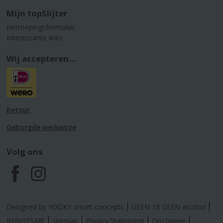
Mijn topSlijter
Herroepingsformulier
Interessante links
Wij accepteren...
Retour
Geborgde werkwijze
Volg ons
F
I
a
n
Designed by YOOKY smart concepts
GEEN 18 GEEN alcohol
IDIN/ITSME
sitemap
Privacy Statement
Disclaimer