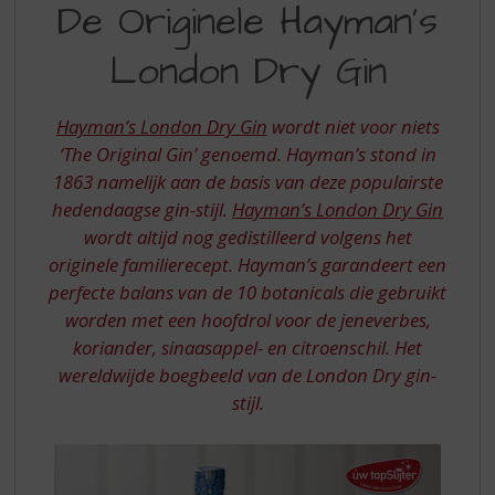
S
De Originele Hayman’s
ORIGINELE
p
r
London Dry Gin
HAYMAN’S
i
LONDON
n
g
Hayman’s London Dry Gin
wordt niet voor niets
DRY
n
‘The Original Gin’ genoemd. Hayman’s stond in
GIN
a
1863 namelijk aan de basis van deze populairste
a
hedendaagse gin-stijl.
Hayman’s London Dry Gin
r
d
wordt altijd nog gedistilleerd volgens het
e
originele familierecept. Hayman’s garandeert een
n
perfecte balans van de 10 botanicals die gebruikt
a
worden met een hoofdrol voor de jeneverbes,
v
koriander, sinaasappel- en citroenschil. Het
i
wereldwijde boegbeeld van de London Dry gin-
g
a
stijl.
t
i
e