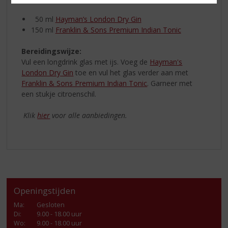
50 ml
Hayman’s London Dry Gin
150 ml
Franklin & Sons Premium Indian Tonic
Bereidingswijze:
Vul een longdrink glas met ijs. Voeg de
Hayman's
London Dry Gin
toe en vul het glas verder aan met
Franklin & Sons Premium Indian Tonic
. Garneer met
een stukje citroenschil.
Klik
hier
voor alle aanbiedingen.
Openingstijden
Ma
:
Gesloten
Di
:
9.00 - 18.00 uur
Wo
:
9.00 - 18.00 uur