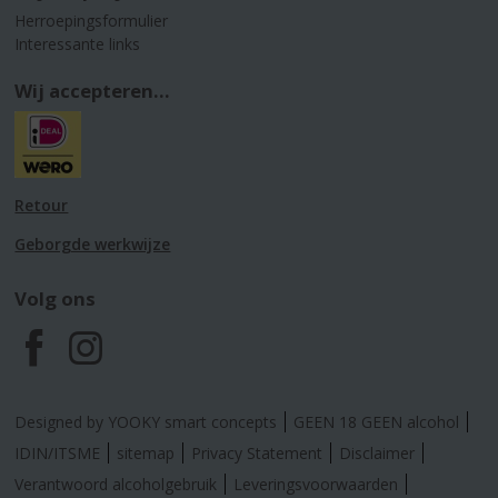
Herroepingsformulier
Interessante links
Wij accepteren...
Retour
Geborgde werkwijze
Volg ons
F
I
a
n
Designed by YOOKY smart concepts
GEEN 18 GEEN alcohol
c
s
IDIN/ITSME
sitemap
Privacy Statement
Disclaimer
Verantwoord alcoholgebruik
Leveringsvoorwaarden