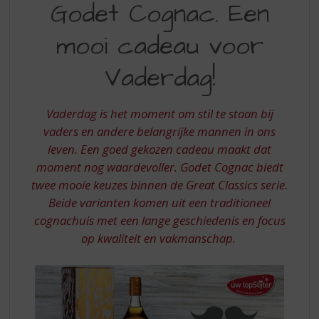
S
Godet Cognac. Een
COGNAC.
p
r
mooi cadeau voor
EEN
i
MOOI
n
Vaderdag!
g
CADEAU
n
VOOR
a
Vaderdag is het moment om stil te staan bij
a
VADERDAG
vaders en andere belangrijke mannen in ons
r
leven. Een goed gekozen cadeau maakt dat
d
moment nog waardevoller. Godet Cognac biedt
e
n
twee mooie keuzes binnen de Great Classics serie.
a
Beide varianten komen uit een traditioneel
v
cognachuis met een lange geschiedenis en focus
i
op kwaliteit en vakmanschap.
g
a
t
i
e