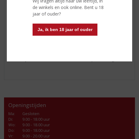
complexiteit zoekt.
Wij vragen altijd naar uw leeftijd, in
de winkels en ook online. Bent u 18
Beide varianten komen uit een traditioneel cognachuis
jaar of ouder?
met een lange geschiedenis en focus op kwaliteit en
vakmanschap.
Ja, ik ben 18 jaar of ouder
Een mooi cadeau voor Vaderdag, geschikt om te geven
of samen van te genieten. Een passend geschenk voor
liefhebbers van kwaliteit en traditie, ideaal om samen
een bijzonder moment van te maken op Vaderdag. 💙
Openingstijden
Ma
:
Gesloten
Di
:
9.00 - 18.00 uur
Wo
:
9.00 - 18.00 uur
Do
:
9.00 - 18.00 uur
Vr
:
9.00 - 20.00 uur