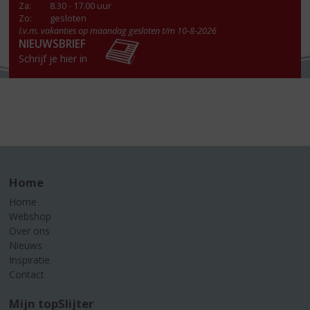
Za
:
8.30 - 17.00 uur
Zo:
gesloten
I.v.m. vakanties op maandag gesloten t/m 10-8-2026
NIEUWSBRIEF
Schrijf je hier in
Home
Home
Webshop
Over ons
Nieuws
Inspiratie
Contact
Mijn topSlijter