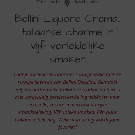
S
Fine Taste
Good Living
p
BELLINI
r
Bellini Liquore Crema..
LIQUORE
i
n
taliaanse charme in
CREMA
g
ITALIAANSE
n
vijf verleidelijke
a
CHARME
a
smaken
IN
r
d
VIJF
e
Laat je meevoeren naar het zonnige Italië met de
VERLEIDELIJKE
n
romige likeuren van Bellini Distillati
. Gemaakt
a
SMAKEN
volgens authentieke Italiaanse traditie en bereid
v
i
met zorgvuldig geselecteerde ingrediënten voor
g
een volle, zachte en verrassend rijke
a
smaakbeleving. Vijf unieke smaken. Eén pure
t
Italiaanse beleving. Welke van de vijf wordt jouw
i
favoriet?
e