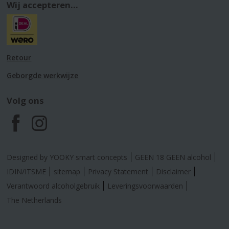
Wij accepteren...
Retour
Geborgde werkwijze
Volg ons
F
I
a
n
Designed by YOOKY smart concepts
GEEN 18 GEEN alcohol
c
s
IDIN/ITSME
sitemap
Privacy Statement
Disclaimer
Verantwoord alcoholgebruik
Leveringsvoorwaarden
e
t
The Netherlands
b
a