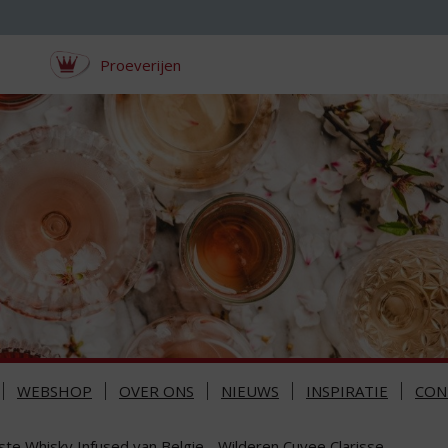
Proeverijen
WEBSHOP
OVER ONS
NIEUWS
INSPIRATIE
CON
ste Whisky Infused van Belgie - Wilderen Cuvee Clarisse