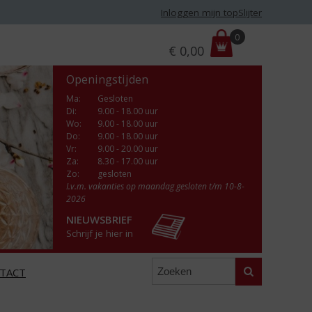
Inloggen mijn topSlijter
P
0
€
0,00
r
i
Openingstijden
j
s
Ma
:
Gesloten
Di
:
9.00 - 18.00 uur
:
Wo
:
9.00 - 18.00 uur
Do
:
9.00 - 18.00 uur
Vr
:
9.00 - 20.00 uur
Za
:
8.30 - 17.00 uur
Zo:
gesloten
I.v.m. vakanties op maandag gesloten t/m 10-8-
2026
NIEUWSBRIEF
Schrijf je hier in
Zoeken
TACT