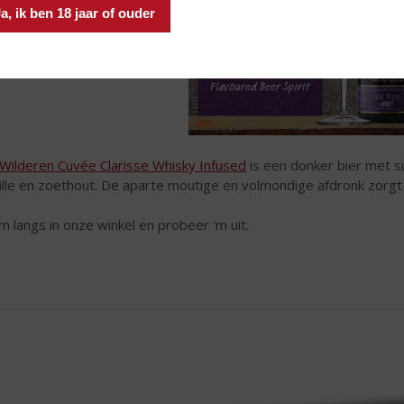
a, ik ben 18 jaar of ouder
Wilderen Cuvée Clarisse Whisky Infused
is een donker bier met s
ille en zoethout. De aparte moutige en volmondige afdronk zorg
 langs in onze winkel en probeer 'm uit.