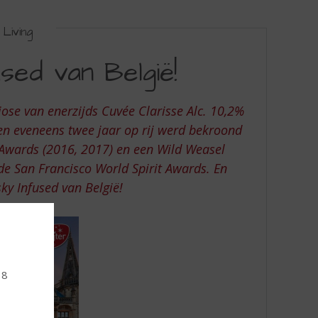
Living
ed van België!
ose van enerzijds Cuvée Clarisse Alc. 10,2%
 en eveneens twee jaar op rij werd bekroond
Awards (2016, 2017) en een Wild Weasel
de San Francisco World Spirit Awards. En
sky Infused van België!
18