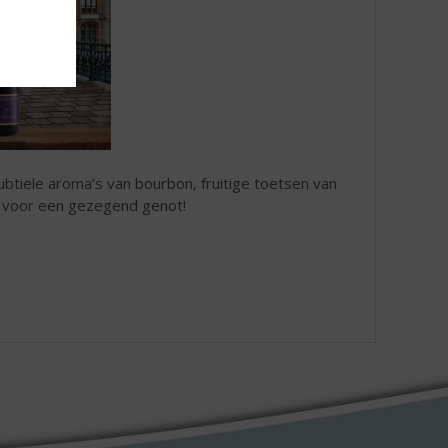
ubtiele aroma’s van bourbon, fruitige toetsen van
t voor een gezegend genot!