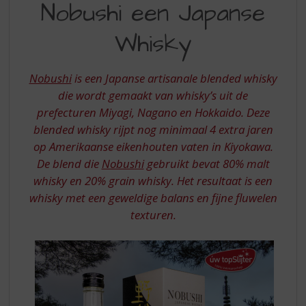
S
Nobushi een Japanse
JAPANSE
p
r
Whisky
WHISKY
i
n
g
Nobushi
is een Japanse artisanale blended whisky
n
die wordt gemaakt van whisky’s uit de
a
prefecturen Miyagi, Nagano en Hokkaido. Deze
a
blended whisky rijpt nog minimaal 4 extra jaren
r
d
op Amerikaanse eikenhouten vaten in Kiyokawa.
e
De blend die
Nobushi
gebruikt bevat 80% malt
n
whisky en 20% grain whisky. Het resultaat is een
a
whisky met een geweldige balans en fijne fluwelen
v
texturen.
i
g
a
t
i
e