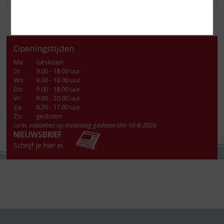
Openingstijden
Ma
:
Gesloten
Di
:
9.00 - 18.00 uur
Wo
:
9.00 - 18.00 uur
Do
:
9.00 - 18.00 uur
Vr
:
9.00 - 20.00 uur
Za
:
8.30 - 17.00 uur
Zo:
gesloten
I.v.m. vakanties op maandag gesloten t/m 10-8-2026
NIEUWSBRIEF
Schrijf je hier in