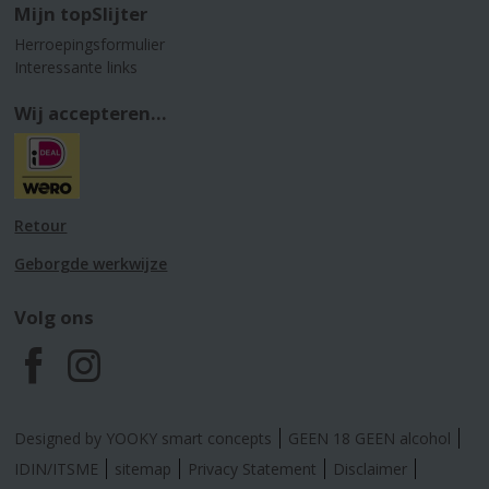
Mijn topSlijter
Herroepingsformulier
Interessante links
Wij accepteren...
Retour
Geborgde werkwijze
Volg ons
F
I
a
n
Designed by YOOKY smart concepts
GEEN 18 GEEN alcohol
c
s
IDIN/ITSME
sitemap
Privacy Statement
Disclaimer