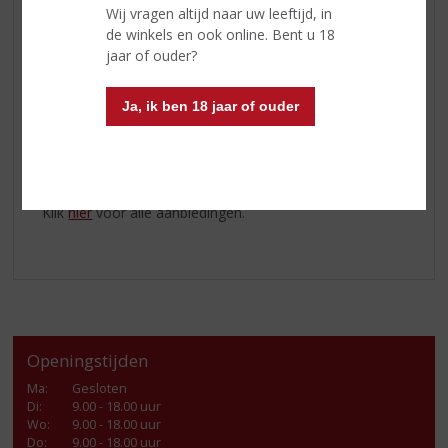
aan mixdrankjes.
Wij vragen altijd naar uw leeftijd, in
de winkels en ook online. Bent u 18
Santa Marta Italian Espresso
jaar of ouder?
Deze premium kwaliteit espressolikeur is gemaakt van
100% natuurlijke ingrediënten: water, suiker, alcohol en
koffieinfusie. Geen toegevoegde kleurstoffen,
Ja, ik ben 18 jaar of ouder
smaakstoffen of conserveringsmiddelen. Elke slok doet
denken aan het drinken van een espresso in het
charmante Italië!
Klik
hier
voor alle aanbiedingen.
Openingstijden
Ma
:
Gesloten
Di
:
9.00 - 18.00 uur
Wo
:
9.00 - 18.00 uur
Do
:
9.00 - 18.00 uur