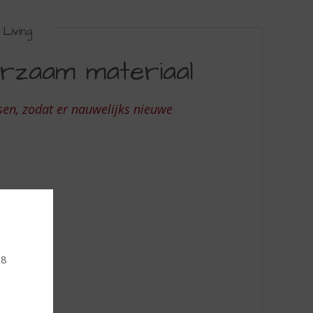
Living
rzaam materiaal
en, zodat er nauwelijks nieuwe
18