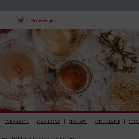
Proeverijen
WEBSHOP
OVER ONS
NIEUWS
INSPIRATIE
CON
euwe TOPtas van duurzaam materiaal