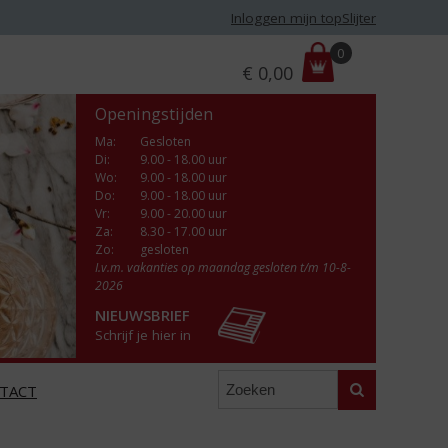
Inloggen mijn topSlijter
P
0
€
0,00
r
i
Openingstijden
j
s
Ma
:
Gesloten
Di
:
9.00 - 18.00 uur
:
Wo
:
9.00 - 18.00 uur
Do
:
9.00 - 18.00 uur
Vr
:
9.00 - 20.00 uur
Za
:
8.30 - 17.00 uur
Zo:
gesloten
I.v.m. vakanties op maandag gesloten t/m 10-8-
2026
NIEUWSBRIEF
Schrijf je hier in
Zoeken
TACT