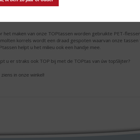
r het maken van onze TOPtassen worden gebruikte PET-flessen 
molten korrels wordt een draad gespoten waarvan onze tasse
tassen helpt u het milieu ook een handje mee.
pt u er straks ook TOP bij met de TOPtas van úw topSlijter?
 ziens in onze winkel!