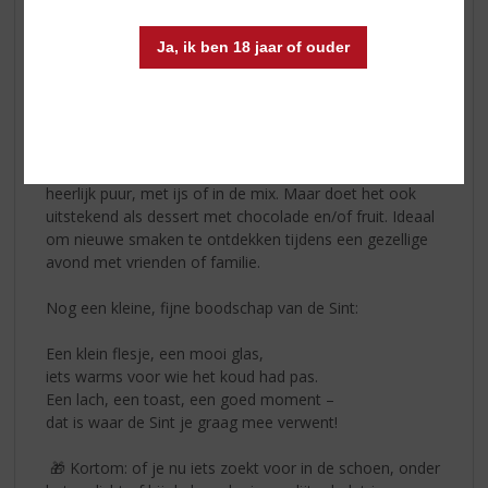
warme, kruidige borrel op pakjesavond. Waar
vriendschap gevierd wordt komt Schrobbelèr op tafel.
Ja, ik ben 18 jaar of ouder
🌿Licor Beirão – Portugese kruidenlikeur
Oorspronkelijk werd Licor Beirão geproduceerd als een
geneesmiddel, maar inmiddels is het drankje een
Portugees succesverhaal! Deze zachte, kruidige likeur is
heerlijk puur, met ijs of in de mix. Maar doet het ook
uitstekend als dessert met chocolade en/of fruit. Ideaal
om nieuwe smaken te ontdekken tijdens een gezellige
avond met vrienden of familie.
Nog een kleine, fijne boodschap van de Sint:
Een klein flesje, een mooi glas,
iets warms voor wie het koud had pas.
Een lach, een toast, een goed moment –
dat is waar de Sint je graag mee verwent!
🎁 Kortom: of je nu iets zoekt voor in de schoen, onder