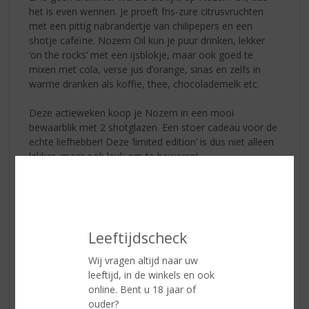
het is even wennen. Je proeft fris-zure citrusvruchten
met een pittig nabrandertje van chilipepers en een
shotje cafeïne. Nozem Oil kun je puur drinken, lekker
‘on the rocks’ met een ijsblokje, maar ook goed te
mixen met cola, verse jus d’orange, sinas en zelfs in
warme dranken als koffie, thee, chocolademelk etc.
Deze actieweken koop je Nozem in een mooi
bewaarblik met 2 shotglazen. Een stoer cadeau voor de
echte liefhebber! Deze ‘limited edition’ is dus niet alleen
lekker, maar ook leuk om te bewaren!
Of wat dacht je van Nozem in een oliedrum met 8
shotjes; klein van formaat, groots van karakter! De
oliedrum doet daarna dienst als spaarpot, dubbel
plezier dus.
Leeftijdscheck
🍯 Schrobbelèr geschenkverpakking
Wij vragen altijd naar uw
leeftijd, in de winkels en ook
De Tilburgse klassieker in een feestelijk jasje: een fles
online. Bent u 18 jaar of
Schrobbelèr met twee shotglazen. Perfect voor een
ouder?