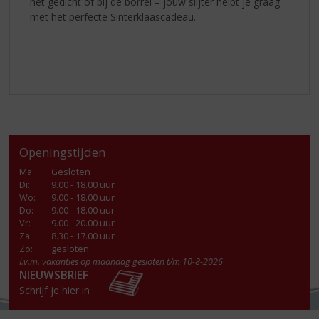
het gedicht of bij de borrel – jouw slijter helpt je graag
met het perfecte Sinterklaascadeau.
Openingstijden
Ma
:
Gesloten
Di
:
9.00 - 18.00 uur
Wo
:
9.00 - 18.00 uur
Do
:
9.00 - 18.00 uur
Vr
:
9.00 - 20.00 uur
Za
:
8.30 - 17.00 uur
Zo:
gesloten
I.v.m. vakanties op maandag gesloten t/m 10-8-2026
NIEUWSBRIEF
Schrijf je hier in