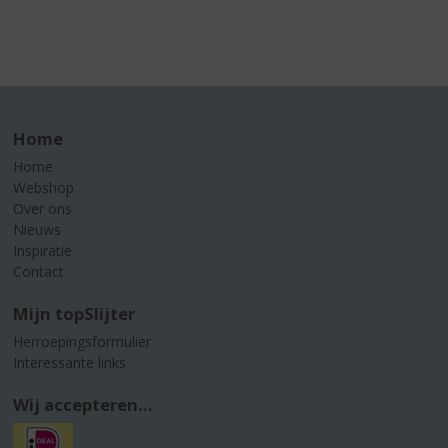
Home
Home
Webshop
Over ons
Nieuws
Inspiratie
Contact
Mijn topSlijter
Herroepingsformulier
Interessante links
Wij accepteren...