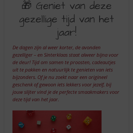
S
🎁 Geniet van deze
VAN
p
r
gezellige tijd van het
DEZE
i
GEZELLIGE
n
jaar!
g
TIJD
n
VAN
a
De dagen zijn al weer korter, de avonden
a
HET
gezelliger – en Sinterklaas staat alweer bijna voor
r
de deur! Tijd om samen te proosten, cadeautjes
JAAR
d
uit te pakken en natuurlijk te genieten van iets
e
n
bijzonders. Of je nu zoekt naar een origineel
a
geschenk of gewoon iets lekkers voor jezelf, bij
v
jouw slijter vind je de perfecte smaakmakers voor
i
deze tijd van het jaar.
g
a
t
i
e