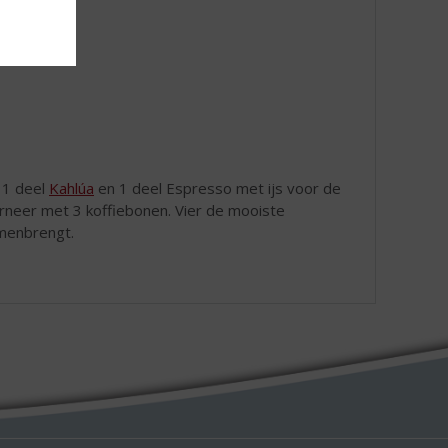
, 1 deel
Kahlúa
en 1 deel Espresso met ijs voor de
rneer met 3 koffiebonen. Vier de mooiste
amenbrengt.