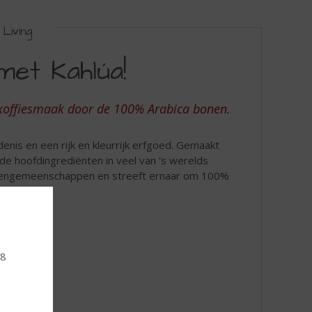
Living
met Kahlúa!
e koffiesmaak door de 100% Arabica bonen.
denis en een rijk en kleurrijk erfgoed. Gemaakt
de hoofdingrediënten in veel van 's werelds
 boerengemeenschappen en streeft ernaar om 100%
18