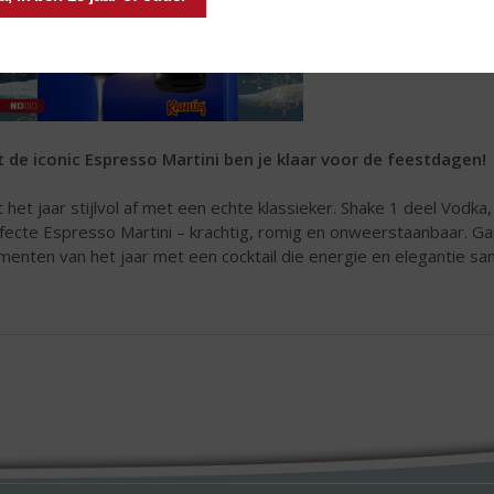
 de iconic Espresso Martini ben je klaar voor de feestdagen!
it het jaar stijlvol af met een echte klassieker. Shake 1 deel Vodka
fecte Espresso Martini – krachtig, romig en onweerstaanbaar. Ga
enten van het jaar met een cocktail die energie en elegantie s