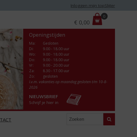
Inloggen mijn topSlijter
P
0
€
0,00
r
i
Openingstijden
j
s
Ma
:
Gesloten
Di
:
9.00 - 18.00 uur
:
Wo
:
9.00 - 18.00 uur
Do
:
9.00 - 18.00 uur
Vr
:
9.00 - 20.00 uur
Za
:
8.30 - 17.00 uur
Zo:
gesloten
I.v.m. vakanties op maandag gesloten t/m 10-8-
2026
NIEUWSBRIEF
Schrijf je hier in
Zoeken
TACT