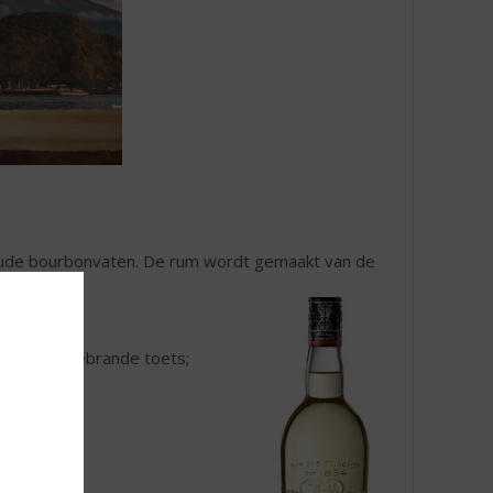
in oude bourbonvaten. De rum wordt gemaakt van de
 geteeld.
 met een gebrande toets;