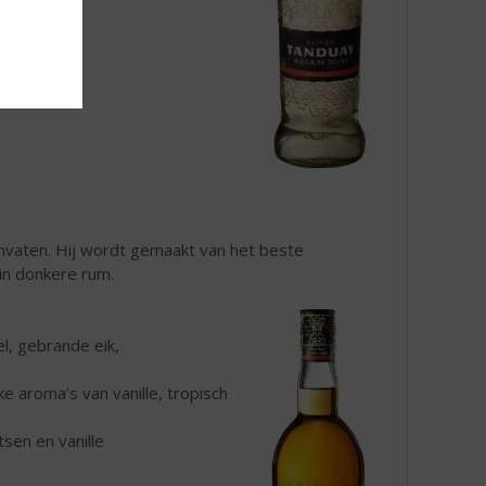
onvaten. Hij wordt gemaakt van het beste
 in donkere rum.
l, gebrande eik,
e aroma’s van vanille, tropisch
sen en vanille