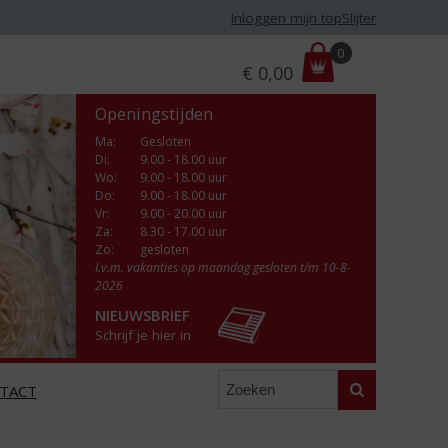
Inloggen mijn topSlijter
P
0
€
0,00
r
i
Openingstijden
j
s
Ma
:
Gesloten
Di
:
9.00 - 18.00 uur
:
Wo
:
9.00 - 18.00 uur
Do
:
9.00 - 18.00 uur
Vr
:
9.00 - 20.00 uur
Za
:
8.30 - 17.00 uur
Zo:
gesloten
I.v.m. vakanties op maandag gesloten t/m 10-8-
2026
NIEUWSBRIEF
Schrijf je hier in
Zoeken
TACT