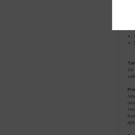
Ta
De 
sui
Pro
Neu
sin
Sma
fru
Afd