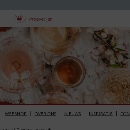
Proeverijen
WEBSHOP
OVER ONS
NIEUWS
INSPIRATIE
CON
t maakt Tanduay zo uniek