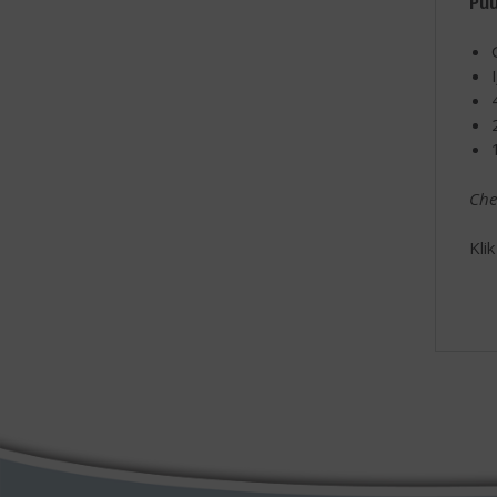
Puu
Che
Kli