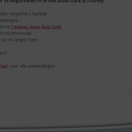
r te degusteren of in een Asian Dark & Stormy:
Glas: longdrink / highball
IJsblokjes
40 ml
Tanduay Asian Rum Gold
20 ml limoensap
150 ml Ginger Beer
ers!
k
hier
voor alle aanbiedingen