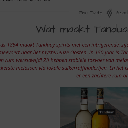
Fine Taste
Good 
AT
Wat maakt Tandua
AAKT
ANDUAY
nds 1854 maakt Tanduay spirits met een intrigerende, zi
O
meevoert naar het mysterieuze Oosten. In 150 jaar is Ta
NIEK
an rum wereldwijd! Zij hebben stabiele toevoer van melass
kkerste melassen via lokale suikerraffinaderijen. En het 
er een zachtere rum on