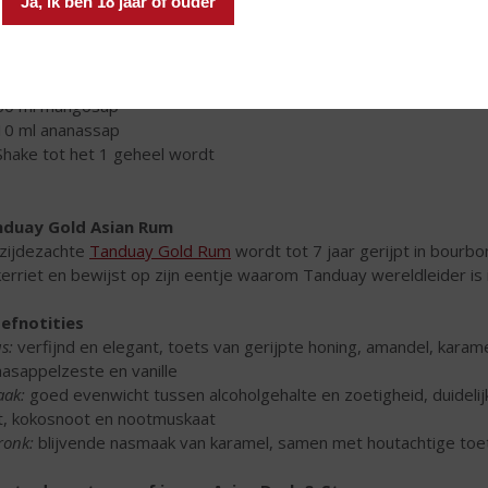
Ja, ik ben 18 jaar of ouder
Glas: longdrink / highball
IJsblokjes
40 ml
Tanduay Asian Rum Silver
60 ml mangosap
10 ml ananassap
Shake tot het 1 geheel wordt
nduay Gold Asian Rum
zijdezachte
Tanduay Gold Rum
wordt tot 7 jaar gerijpt in bourb
kerriet en bewijst op zijn eentje waarom Tanduay wereldleider is
efnotities
s:
verfijnd en elegant, toets van gerijpte honing, amandel, karame
aasappelzeste en vanille
ak:
goed evenwicht tussen alcoholgehalte en zoetigheid, duidelijk
it, kokosnoot en nootmuskaat
ronk:
blijvende nasmaak van karamel, samen met houtachtige toet