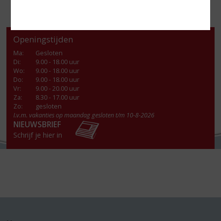
Openingstijden
Ma
:
Gesloten
Di
:
9.00 - 18.00 uur
Wo
:
9.00 - 18.00 uur
Do
:
9.00 - 18.00 uur
Vr
:
9.00 - 20.00 uur
Za
:
8.30 - 17.00 uur
Zo:
gesloten
I.v.m. vakanties op maandag gesloten t/m 10-8-2026
NIEUWSBRIEF
Schrijf je hier in