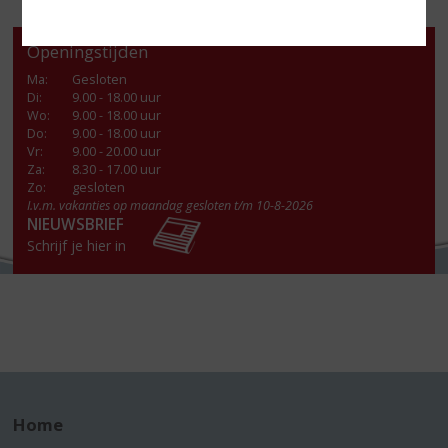
Openingstijden
Ma
:
Gesloten
Di
:
9.00 - 18.00 uur
Wo
:
9.00 - 18.00 uur
Do
:
9.00 - 18.00 uur
Vr
:
9.00 - 20.00 uur
Za
:
8.30 - 17.00 uur
Zo:
gesloten
I.v.m. vakanties op maandag gesloten t/m 10-8-2026
NIEUWSBRIEF
Schrijf je hier in
Home