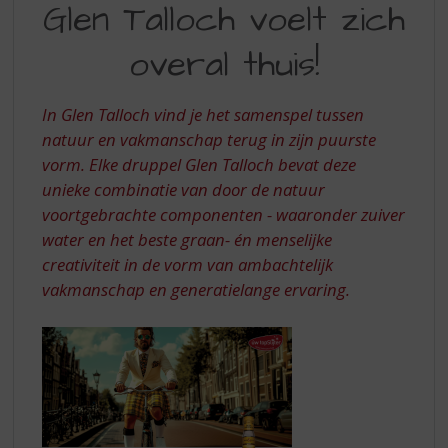
S
Glen Talloch voelt zich
TALLOCH
p
r
overal thuis!
VOELT
i
ZICH
n
g
In Glen Talloch vind je het samenspel tussen
OVERAL
n
natuur en vakmanschap terug in zijn puurste
THUIS
a
vorm. Elke druppel Glen Talloch bevat deze
a
unieke combinatie van door de natuur
r
d
voortgebrachte componenten - waaronder zuiver
e
water en het beste graan- én menselijke
n
creativiteit in de vorm van ambachtelijk
a
vakmanschap en generatielange ervaring.
v
i
g
a
t
i
e