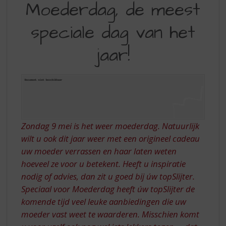
S
Moederdag, de meest
DE
p
r
speciale dag van het
MEEST
i
SPECIALE
n
jaar!
g
DAG
n
VAN
a
a
HET
r
JAAR!
d
e
Zondag 9 mei is het weer moederdag. Natuurlijk
n
wilt u ook dit jaar weer met een origineel cadeau
a
v
uw moeder verrassen en haar laten weten
i
hoeveel ze voor u betekent. Heeft u inspiratie
g
nodig of advies, dan zit u goed bij úw topSlijter.
a
Speciaal voor Moederdag heeft úw topSlijter de
t
komende tijd veel leuke aanbiedingen die uw
i
moeder vast weet te waarderen. Misschien komt
e