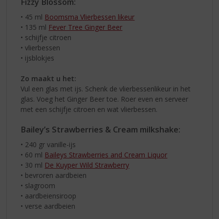
Fizzy Blossom:
• 45 ml
Boomsma Vlierbessen likeur
• 135 ml
Fever Tree Ginger Beer
• schijfje citroen
• vlierbessen
• ijsblokjes
Zo maakt u het:
Vul een glas met ijs. Schenk de vlierbessenlikeur in het
glas. Voeg het Ginger Beer toe. Roer even en serveer
met een schijfje citroen en wat vlierbessen.
Bailey’s Strawberries & Cream milkshake:
• 240 gr vanille-ijs
• 60 ml
Baileys Strawberries and Cream Liquor
• 30 ml
De Kuyper Wild Strawberry
• bevroren aardbeien
• slagroom
• aardbeiensiroop
• verse aardbeien