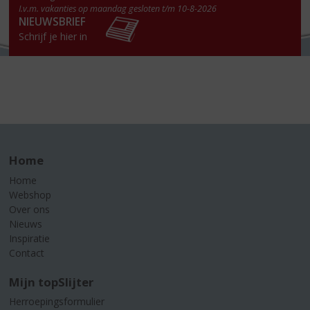
I.v.m. vakanties op maandag gesloten t/m 10-8-2026
NIEUWSBRIEF
Schrijf je hier in
Home
Home
Webshop
Over ons
Nieuws
Inspiratie
Contact
Mijn topSlijter
Herroepingsformulier