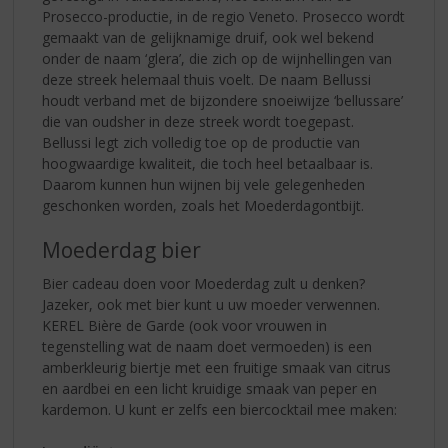
Prosecco-productie, in de regio Veneto. Prosecco wordt
gemaakt van de gelijknamige druif, ook wel bekend
onder de naam ‘glera’, die zich op de wijnhellingen van
deze streek helemaal thuis voelt. De naam Bellussi
houdt verband met de bijzondere snoeiwijze ‘bellussare’
die van oudsher in deze streek wordt toegepast.
Bellussi legt zich volledig toe op de productie van
hoogwaardige kwaliteit, die toch heel betaalbaar is.
Daarom kunnen hun wijnen bij vele gelegenheden
geschonken worden, zoals het Moederdagontbijt.
Moederdag bier
Bier cadeau doen voor Moederdag zult u denken?
Jazeker, ook met bier kunt u uw moeder verwennen.
KEREL Bière de Garde (ook voor vrouwen in
tegenstelling wat de naam doet vermoeden) is een
amberkleurig biertje met een fruitige smaak van citrus
en aardbei en een licht kruidige smaak van peper en
kardemon. U kunt er zelfs een biercocktail mee maken: