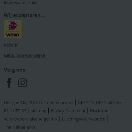
Interessante links
Wij accepteren...
Retour
Geborgde werkwijze
Volg ons
F
I
a
n
Designed by YOOKY smart concepts
GEEN 18 GEEN alcohol
c
s
IDIN/ITSME
sitemap
Privacy Statement
Disclaimer
Verantwoord alcoholgebruik
Leveringsvoorwaarden
e
t
The Netherlands