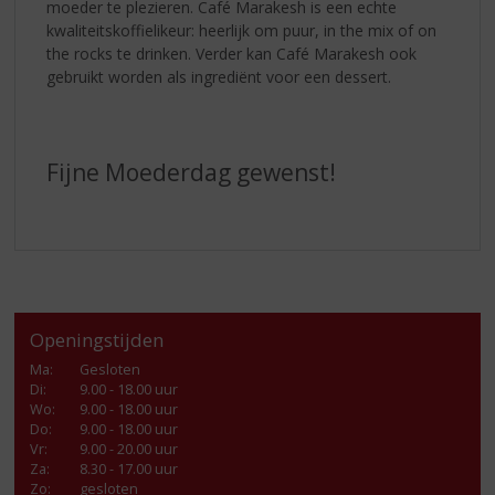
moeder te plezieren. Café Marakesh is een echte
kwaliteitskoffielikeur: heerlijk om puur, in the mix of on
the rocks te drinken. Verder kan Café Marakesh ook
gebruikt worden als ingrediënt voor een dessert.
Fijne Moederdag gewenst!
Openingstijden
Ma
:
Gesloten
Di
:
9.00 - 18.00 uur
Wo
:
9.00 - 18.00 uur
Do
:
9.00 - 18.00 uur
Vr
:
9.00 - 20.00 uur
Za
:
8.30 - 17.00 uur
Zo:
gesloten