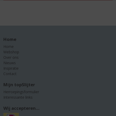
Home
Home
Webshop
Over ons
Nieuws
Inspiratie
Contact
Mijn topSlijter
Herroepingsformulier
Interessante links
Wij accepteren...