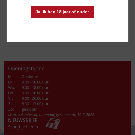
Soort whisky:
Single Malt
Smaaktype Whisky:
Mild & Zacht
Ja, ik ben 18 jaar of ouder
Benieuwd? Kom langs in de winkel!
Openingstijden
Ma
:
Gesloten
Di
:
9.00 - 18.00 uur
Wo
:
9.00 - 18.00 uur
Do
:
9.00 - 18.00 uur
Vr
:
9.00 - 20.00 uur
Za
:
8.30 - 17.00 uur
Zo:
gesloten
I.v.m. vakanties op maandag gesloten t/m 10-8-2026
NIEUWSBRIEF
Schrijf je hier in