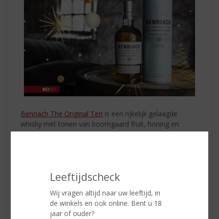
Benriach The Original Ten
is een rijkelijk gelaagde
whisky met tonen van boomgaard fruit, honing en
geroosterd eiken met een subtiel spoor van rook in de
afdronk. Deze expressie heeft 10 jaar op maar liefst 3
type vaten gerijpt: ex bourbon, ex sherryvaten en virgin
oak vaten.
Leeftijdscheck
Land van Herkomst:
Schotland
Wij vragen altijd naar uw leeftijd, in
Regio:
Speyside
de winkels en ook online. Bent u 18
Inhoud:
70 CL
jaar of ouder?
Alcoholpercentage:
43% vol