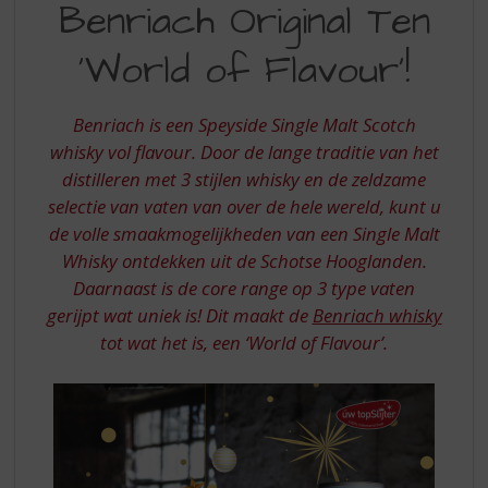
S
Benriach Original Ten
ORIGINAL
p
r
‘World of Flavour’!
TEN
i
WORLD
n
g
Benriach is een Speyside Single Malt Scotch
OF
n
whisky vol flavour. Door de lange traditie van het
FLAVOUR
a
distilleren met 3 stijlen whisky en de zeldzame
a
selectie van vaten van over de hele wereld, kunt u
r
d
de volle smaakmogelijkheden van een Single Malt
e
Whisky ontdekken uit de Schotse Hooglanden.
n
Daarnaast is de core range op 3 type vaten
a
gerijpt wat uniek is! Dit maakt de
Benriach whisky
v
tot wat het is, een ‘World of Flavour’.
i
g
a
t
i
e