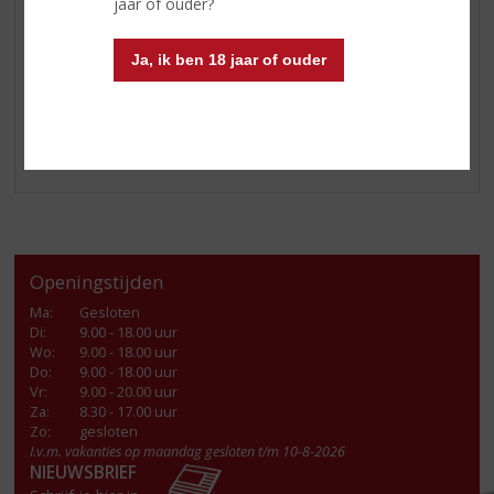
Boyne Valley, vlakbij het oude havenstadje Drogheda.
jaar of ouder?
Ook de 5 kinderen van de familie Cooney zitten in het
bedrijf. Onder de naam ‘The Whistler’ brengen zij
Ja, ik ben 18 jaar of ouder
verschillende Ierse Whiskey’s op de markt.
Nu
verkrijgbaar bij úw topSlijter!
Openingstijden
Ma
:
Gesloten
Di
:
9.00 - 18.00 uur
Wo
:
9.00 - 18.00 uur
Do
:
9.00 - 18.00 uur
Vr
:
9.00 - 20.00 uur
Za
:
8.30 - 17.00 uur
Zo:
gesloten
I.v.m. vakanties op maandag gesloten t/m 10-8-2026
NIEUWSBRIEF