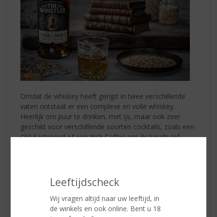
Omdat de whiskey heeft gerijpt in twee verschillende
vaten ontstaat er een complexe en volle whiskey.
Heerlijk om puur te drinken, met ijs, maar ook zeer
geschikt voor verschillende soorten cocktails, zoals een
Old Fashioned of een Irish Coffee om de koude (of
natte) winterdagen door te komen.
Sit and Whistle a While
The Whistler Irish Whiskey wordt geproduceerd op de
Leeftijdscheck
Boann Distillery, een familiebedrijf welke is opgericht
door Patrick en Marie Cooney. De distilleerderij is een
Wij vragen altijd naar uw leeftijd, in
prachtige hypermoderne distilleerderij gelegen in de
de winkels en ook online. Bent u 18