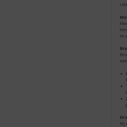
Uit
Mo
Moe
hen
te 
Br
Bru
een
Dra
Bij