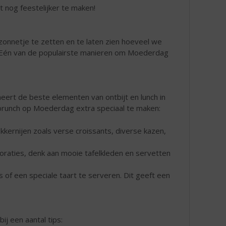
 nog feestelijker te maken!
onnetje te zetten en te laten zien hoeveel we
e. Eén van de populairste manieren om Moederdag
ert de beste elementen van ontbijt en lunch in
 brunch op Moederdag extra speciaal te maken:
ekkernijen zoals verse croissants, diverse kazen,
aties, denk aan mooie tafelkleden en servetten
 of een speciale taart te serveren. Dit geeft een
bij een aantal tips: