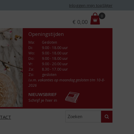
Inloggen mijn topSlijter
P
0
€
0,00
r
i
Openingstijden
j
s
Ma
:
Gesloten
Di
:
9.00 - 18.00 uur
:
Wo
:
9.00 - 18.00 uur
Do
:
9.00 - 18.00 uur
Vr
:
9.00 - 20.00 uur
Za
:
8.30 - 17.00 uur
Zo:
gesloten
I.v.m. vakanties op maandag gesloten t/m 10-8-
2026
NIEUWSBRIEF
Schrijf je hier in
Zoeken
TACT