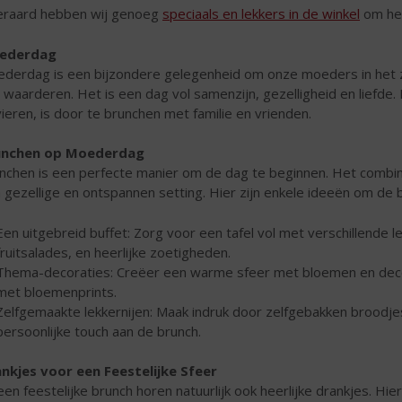
eraard hebben wij genoeg
speciaals en lekkers in de winkel
om het
ederdag
derdag is een bijzondere gelegenheid om onze moeders in het z
 waarderen. Het is een dag vol samenzijn, gezelligheid en liefd
vieren, is door te brunchen met familie en vrienden.
unchen op Moederdag
nchen is een perfecte manier om de dag te beginnen. Het combine
 gezellige en ontspannen setting. Hier zijn enkele ideeën om de
Een uitgebreid buffet: Zorg voor een tafel vol met verschillende l
fruitsalades, en heerlijke zoetigheden.
Thema-decoraties: Creëer een warme sfeer met bloemen en decor
met bloemenprints.
Zelfgemaakte lekkernijen: Maak indruk door zelfgebakken broodjes
persoonlijke touch aan de brunch.
nkjes voor een Feestelijke Sfeer
 een feestelijke brunch horen natuurlijk ook heerlijke drankjes. Hier