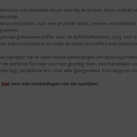
Mimosa's: een klassieke keuze voor bij de brunch. Deze cocktail v
feestelijk
Verse smoothies: voor een gezonde optie, serveer verschillende
groenten
Speciaal gebrouwen koffie: voor de koffieliefhebbers, zorg voor 
een espressomachine en maak de lekkerste koffie's met bijvoor
 úw topSlijter zijn er weer mooie aanbiedingen om deze bijzonder
r de perfecte fles wijn voor een gezellig diner, een feestelijke co
derdag, wij hebben iets voor elke gelegenheid. Kom langs en on
k
hier
voor alle aanbiedingen van úw topSlijter.