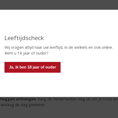
rijdingsdag
deze dag herdenken we de bevrijding van Nederland aan het ein
r voelt dat extra vrij want eens in de 5 jaar zijn alle mensen vri
d worden er festivals, concerten en andere evenementen geor
Leeftijdscheck
s voor het Vieren van Bevrijdingsdag
 feestje vieren op Bevrijdingsdag kan op vele manieren. Hier zijn
Wij vragen altijd naar uw leeftijd, in de winkels en ook online.
ergetelijk te maken:
Bent u 18 jaar of ouder?
Bezoek een Bevrijdingsfestival
: door heel Nederland vinden er 
Ja, ik ben 18 jaar of ouder
activiteiten voor jong en oud
Organiseer een picknick
: nodig vrienden en familie uit voor een 
traditionele Nederlandse lekkernijen
Doe mee aan een Vrijheidsmaaltijd
: organiseer of neem deel aa
staat. Dit kan een mooie gelegenheid zijn voor betekenisvolle ge
Vlaggen uithangen
: hang de Nederlandse vlag uit om je trots e
vandaag de dag genieten