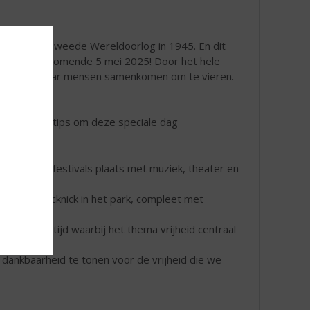
de van de Tweede Wereldoorlog in 1945. En dit
j en dat is aankomende 5 mei 2025! Door het hele
ganiseerd waar mensen samenkomen om te vieren.
 een aantal tips om deze speciale dag
bevrijdingsfestivals plaats met muziek, theater en
gezellige picknick in het park, compleet met
n een maaltijd waarbij het thema vrijheid centraal
sprekken
n dankbaarheid te tonen voor de vrijheid die we