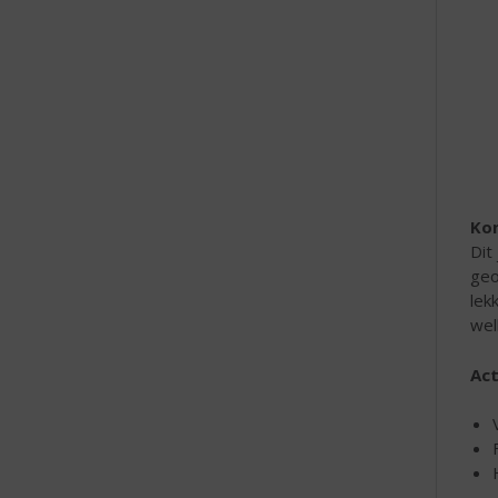
e
Ko
Dit
geo
lek
wel
Act