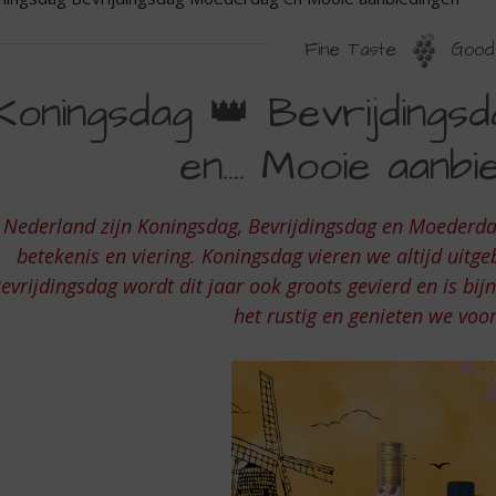
Fine Taste
Good 
ONINGSDAG
Koningsdag 👑 Bevrijdings
EVRIJDINGSDAG
en…. Mooie aanbi
OEDERDAG
N
 Nederland zijn Koningsdag, Bevrijdingsdag en Moederda
OOIE
betekenis en viering. Koningsdag vieren we altijd uitge
ANBIEDINGEN
evrijdingsdag wordt dit jaar ook groots gevierd en is b
het rustig en genieten we voor