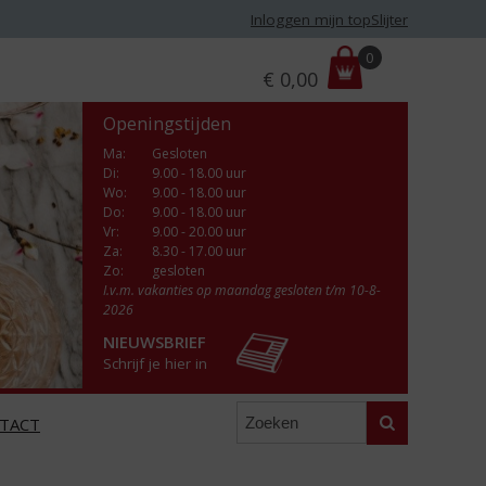
Inloggen mijn topSlijter
P
0
€
0,00
r
i
Openingstijden
j
s
Ma
:
Gesloten
Di
:
9.00 - 18.00 uur
:
Wo
:
9.00 - 18.00 uur
Do
:
9.00 - 18.00 uur
Vr
:
9.00 - 20.00 uur
Za
:
8.30 - 17.00 uur
Zo:
gesloten
I.v.m. vakanties op maandag gesloten t/m 10-8-
2026
NIEUWSBRIEF
Schrijf je hier in
Zoeken
TACT