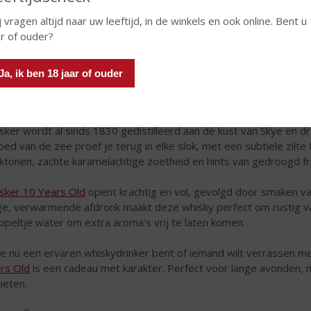
j vragen altijd naar uw leeftijd, in de winkels en ook online. Bent u
ar of ouder?
Ja, ik ben 18 jaar of ouder
isker wordt al sinds 1830 gedistilleerd aan de kust van Skye en d
loed van de zee proef je terug in elke slok, met een subtiele zi
ktonen, zachte karamelachtige zoetheid en hints van gedroogd fru
isker 10 Years Old
opent krachtig en vol, gevolgd door smaken van
ge, verwarmende afdronk maakt deze whisky perfect om rustig van
ppeltje water om extra aroma’s vrij te laten komen.
je nu een ervaren whiskydrinker bent of iemand wilt verrassen m
rs Old
is een cadeau met karakter. Perfect voor lange avonden
ieten.