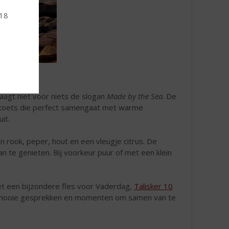
 18
raagt niet voor niets de slogan
Made by the Sea
. De
lte toets die perfect samengaat met warme
it.
 rook, peper, hout en een vleugje citrus. De
 te genieten. Bij voorkeur puur of met een klein
et een bijzondere fles voor Vaderdag,
Talisker 10
, mooie gesprekken en momenten om samen van te