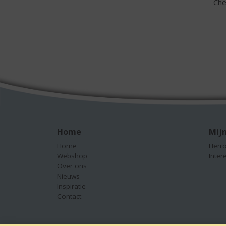
Che
Home
Mijn
Home
Herro
Webshop
Inter
Over ons
Nieuws
Inspiratie
Contact