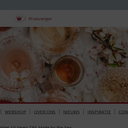
Proeverijen
WEBSHOP
OVER ONS
NIEUWS
INSPIRATIE
CON
lisker 10 Years Old. Made by the Sea