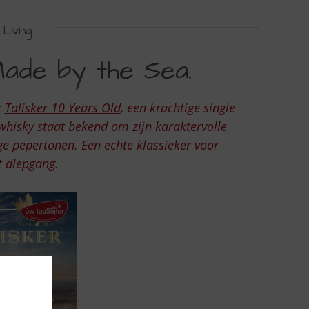
Living
Made by the Sea.
k
Talisker 10 Years Old
, een krachtige single
 whisky staat bekend om zijn karaktervolle
ge pepertonen. Een echte klassieker voor
t diepgang.