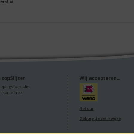
ers! 🥃
 topSlijter
Wij accepteren...
epingsformulier
essante links
Retour
Geborgde werkwijze