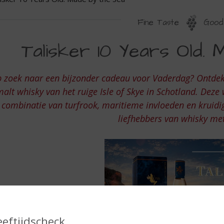
Fine Taste
Good 
ALISKER
Talisker 10 Years Old. 
0
EARS
 zoek naar een bijzonder cadeau voor Vaderdag? Ontde
LD.
alt whisky van het ruige Isle of Skye in Schotland. Deze
ADE
combinatie van turfrook, maritieme invloeden en kruidi
liefhebbers van whisky me
Y
HE
EA
eeftijdscheck