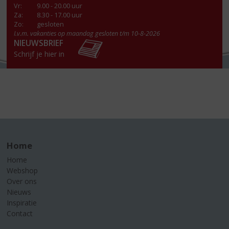
Vr
:
9.00 - 20.00 uur
Za
:
8.30 - 17.00 uur
Zo:
gesloten
I.v.m. vakanties op maandag gesloten t/m 10-8-2026
NIEUWSBRIEF
Schrijf je hier in
Home
Home
Webshop
Over ons
Nieuws
Inspiratie
Contact