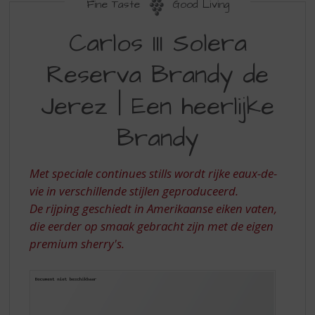
S
Fine Taste
Good Living
p
CARLOS
r
Carlos III Solera
III
i
n
Reserva Brandy de
SOLERA
g
RESERVA
n
Jerez | Een heerlijke
a
BRANDY
a
Brandy
DE
r
d
JEREZ
e
Met speciale continues stills wordt rijke eaux-de-
|
n
vie in verschillende stijlen geproduceerd.
a
EEN
De rijping geschiedt in Amerikaanse eiken vaten,
v
HEERLIJKE
i
die eerder op smaak gebracht zijn met de eigen
g
BRANDY
premium sherry's.
a
t
i
e