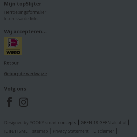
Mijn topSlijter
Herroepingsformulier
Interessante links
Wij accepteren...
Retour
Geborgde werkwijze
Volg ons
F
I
a
n
Designed by YOOKY smart concepts
GEEN 18 GEEN alcohol
c
s
IDIN/ITSME
sitemap
Privacy Statement
Disclaimer