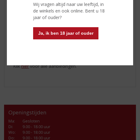
Alcoholpercentage:
36% vol.
Wij vragen altijd naar uw leeftijd, in
Kleur:
donker oranje met rode accenten
de winkels en ook online. Bent u 18
Geur:
zoete aroma's van cacao, gebak en kokos
jaar of ouder?
vermengd met pittige hints van eiken geperfectioneerd
door een frisse structuur
Afdronk:
lange afdronk
Ja, ik ben 18 jaar of ouder
Serveertip:
geniet van Carlos III na de maaltijd, puur in
een brandyglas, lekker over ijs of in de mix met
frisdrank
Klik
hier
voor alle aanbiedingen.
Openingstijden
Ma
:
Gesloten
Di
:
9.00 - 18.00 uur
Wo
:
9.00 - 18.00 uur
Do
:
9.00 - 18.00 uur