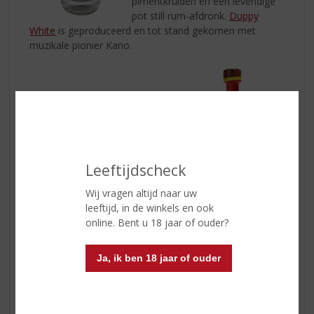
pimentkruiden en een levendige
pot still rum-afdronk.
Duppy
White
is geproduceerd en tot stand gekomen met
muzikale pionier Kano.
Duppy Share Spiced Carribean
Rum
Een mix van 2 jaar gerijpte rum
uit Jamaica en Barbados met de
Leeftijdscheck
toevoeging van ananas en
kolanoot. Uitgeroepen tot de
Wij vragen altijd naar uw
beste
Spiced rum
van het
leeftijd, in de winkels en ook
Verenigd Koninkrijk, bekroond
online. Bent u 18 jaar of ouder?
met een tweede plaats bij de prestigieuze Great Taste
Awards.
Duppy Share Spiced
rum is van nature gekruid
Ja, ik ben 18 jaar of ouder
met gember, vanille, cola, grapefruit, ananas,
kruidnagel, nootmuskaat, basilicum en sinaasappel.