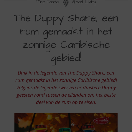
S
Fine Taste
Good Living
p
THE
r
The Duppy Share, een
DUPPY
i
n
rum gemaakt in het
SHARE
g
EEN
n
zonnige Caribische
a
RUM
a
gebied!
GEMAAKT
r
d
IN
e
Duik in de legende van The Duppy Share, een
HET
n
rum gemaakt in het zonnige Caribische gebied!
a
ZONNIGE
Volgens de legende zwerven er duistere Duppy
v
CARIBISCHE
i
geesten rond tussen de eilanden om het beste
g
GEBIED
deel van de rum op te eisen.
a
t
i
e