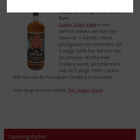
Duppy Share Aged Carribean
Rum
Duppy Share Aged
is een
perfecte balans van rum van
twee van ’s werelds meest
prestigieuze rum stokerijen. De
3-jarige 100% Pot Still rum van
de Jamaican Worthy Park
Distillery wordt gecombineerd
met de 5-jarige 100% Column
Still rum van de Foursquare Distillery in Barbados.
Kom langs in onze ontdek
The Duppy Share
!
Openingstijden