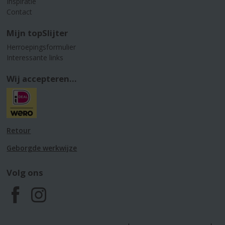
Inspiratie
Contact
Mijn topSlijter
Herroepingsformulier
Interessante links
Wij accepteren...
Retour
Geborgde werkwijze
Volg ons
F
I
a
n