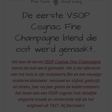
S
Fine Taste
Good Living
p
DE
r
De eerste VSOP
EERSTE
i
n
Cognac Fine
VSOP
g
COGNAC
n
Champagne blend die
a
FINE
a
ooit werd gemaakt...
CHAMPAGNE
r
d
BLEND
e
Het was de eerste
VSOP Cognac Fine Champagne
DIE
n
blend die ooit werd gemaakt. Het is dé referentie
a
OOIT
van het huis in zijn matzwarte fles en een eeuwige
v
WERD
i
moderne klassieker: sensueel en stijlvol, gedurfd
g
GEMAAKT
en intens. Jaar na jaar geven de keldermeesters
a
het leven aan een VSOP-cognac met dezelfde
t
elegante smaak en zinderende stijl als het
i
origineel uit 1927. Hij fascineert.
e