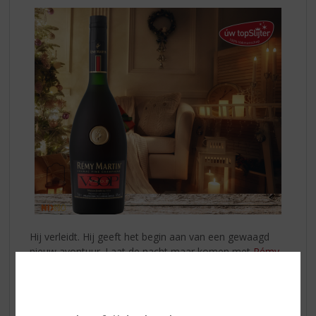
Hij verleidt. Hij geeft het begin aan van een gewaagd
nieuw avontuur. Laat de nacht maar komen met
Rémy
Martin VSOP
, een reis naar een wereld van positieve
vibes en authentieke Franse savoir-faire.
Proefnotities:
harmonisch krachtig en elegant