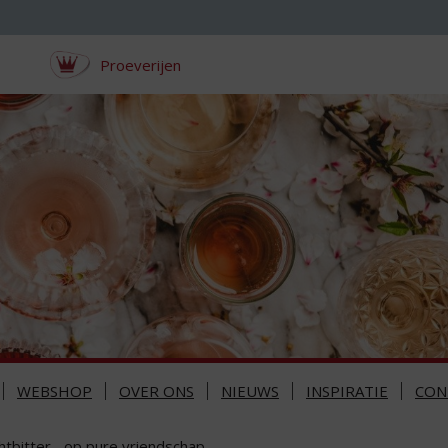
Proeverijen
WEBSHOP
OVER ONS
NIEUWS
INSPIRATIE
CON
htbitter... op pure vriendschap