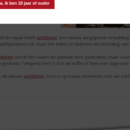
a, ik ben 18 jaar of ouder
af dit najaar heeft
Jachtbitter
een nieuwe aangepaste verpakking. D
zelfsprekend ook, maar het etiket en daarmee de uitstraling van
htbitter
wordt het vaakst als ijskoude shot gedronken, maar u ku
rgiedrank ("Vliegend Hert") of in de koffie of thee met slagroom 
 de nieuwe
Jachtbitter
toost u op mooie momenten met uw echt