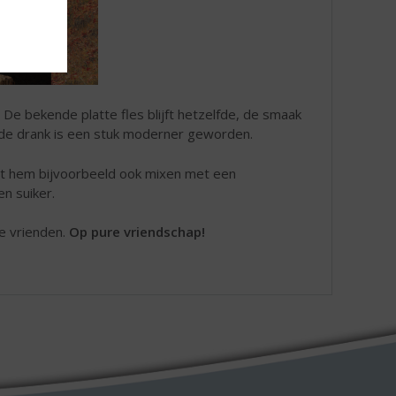
e bekende platte fles blijft hetzelfde, de smaak
 de drank is een stuk moderner geworden.
nt hem bijvoorbeeld ook mixen met een
en suiker.
e vrienden.
Op pure vriendschap!