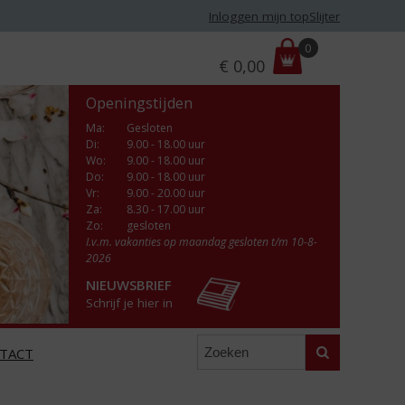
Inloggen mijn topSlijter
P
0
€
0,00
r
i
Openingstijden
j
s
Ma
:
Gesloten
Di
:
9.00 - 18.00 uur
:
Wo
:
9.00 - 18.00 uur
Do
:
9.00 - 18.00 uur
Vr
:
9.00 - 20.00 uur
Za
:
8.30 - 17.00 uur
Zo:
gesloten
I.v.m. vakanties op maandag gesloten t/m 10-8-
2026
NIEUWSBRIEF
Schrijf je hier in
Zoeken
TACT