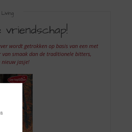
Living
e vriendschap!
ever wordt getrokken op basis van een met
r van smaak dan de traditionele bitters,
 nieuw jasje!
18