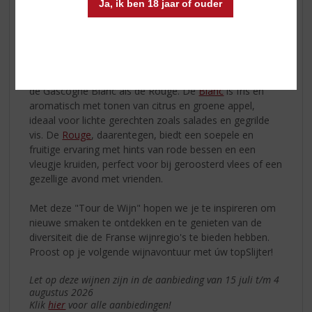
Ja, ik ben 18 jaar of ouder
Eindpunt:
Duffour Père & Fils Côtes de Gascogne
Blanc & Rouge
Onze tour eindigt in de zonovergoten regio van
Gascogne, bekend om zijn levendige en toegankelijke
wijnen. Hier proef je zowel de Duffour Père & Fils Côtes
de Gascogne Blanc als de Rouge. De
Blanc
is fris en
aromatisch met tonen van citrus en groene appel,
ideaal voor lichte gerechten zoals salades en gegrilde
vis. De
Rouge
, daarentegen, biedt een soepele en
fruitige ervaring met hints van rode bessen en een
vleugje kruiden, perfect voor bij geroosterd vlees of een
gezellige avond met vrienden.
Met deze "Tour de Wijn" hopen we je te inspireren om
nieuwe smaken te ontdekken en te genieten van de
diversiteit die de Franse wijnregio's te bieden hebben.
Proost op je volgende wijnavontuur met úw topSlijter!
Let op deze wijnen zijn in de aanbieding van 15 juli t/m 4
augustus 2026
Klik
hier
voor alle aanbiedingen!