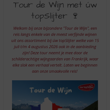
S
Tour de Wijn met úw
DE
p
r
topSlijter 🍷
WIJN
i
MET
n
g
Welkom bij onze bijzondere "Tour de Wijn", een
UW
n
reis langs enkele van de meest verfijnde wijnen
TOPSLIJTER
a
uit ons assortiment bij úw topSlijter welke van 15
a
juli t/m 4 augustus 2026 ook in de aanbieding
r
d
zijn! Deze tour neemt je mee door de
e
schilderachtige wijngaarden van Frankrijk, waar
n
elke slok een verhaal vertelt. Laten we beginnen
a
aan onze smaakvolle reis!
v
i
g
a
t
i
e