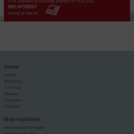
I.v.m. vakanties op maandag gesloten t/m 10-8-2026
NIEUWSBRIEF
Schrijf je hier in
Home
Home
Webshop
Over ons
Nieuws
Inspiratie
Contact
Mijn topSlijter
Herroepingsformulier
Interessante links