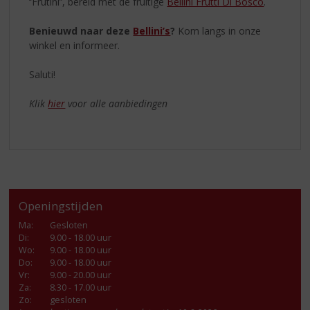
‘’Frutini’’, bereid met de fruitige
Bellini Frutti Di Bosco
.
Benieuwd naar deze
Bellini’s
?
Kom langs in onze
winkel en informeer.
Saluti!
Klik
hier
voor alle aanbiedingen
Openingstijden
Ma
:
Gesloten
Di
:
9.00 - 18.00 uur
Wo
:
9.00 - 18.00 uur
Do
:
9.00 - 18.00 uur
Vr
:
9.00 - 20.00 uur
Za
:
8.30 - 17.00 uur
Zo:
gesloten