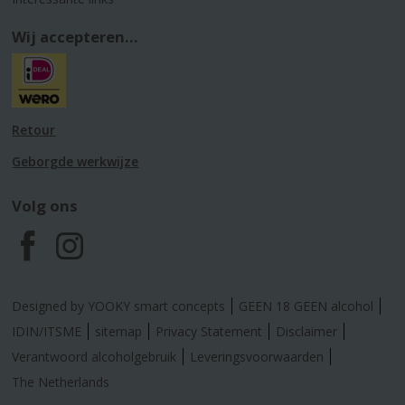
Wij accepteren...
Retour
Geborgde werkwijze
Volg ons
F
I
a
n
Designed by YOOKY smart concepts
GEEN 18 GEEN alcohol
c
s
IDIN/ITSME
sitemap
Privacy Statement
Disclaimer
Verantwoord alcoholgebruik
Leveringsvoorwaarden
e
t
The Netherlands