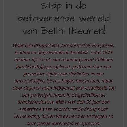
S
Stap in de
IN
p
r
betoverende wereld
DE
i
BETOVERENDE
n
van Bellini likeuren!
g
WERELD
n
VAN
a
Waar elke druppel een verhaal vertelt van passie,
a
BELLINI
traditie en ongeëvenaarde kwaliteit. Sinds 1971
r
hebben zij zich als een toonaangevend Italiaans
LIKEUREN
d
familiebedrijf geprofileerd, gedreven door een
e
n
grenzeloze liefde voor distillaten en een
a
onverzettelijke. De reis begon bescheiden, maar
v
door de jaren heen hebben zij zich ontwikkeld tot
i
een gevestigde naam in de gedistilleerde
g
drankenindustrie. Met meer dan 50 jaar aan
a
t
expertise en een voortdurende drang naar
i
vernieuwing, blijven we de normen verleggen en
e
onze passie wereldwijd verspreiden.