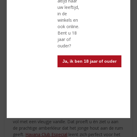
altijd naar
uw leeftijd,
in de
winkels en
ook online.
shaker met ijs
Bent u 18
2. Voeg
Smirnoff
toe aan de shaker
jaar of
3. Voeg vanillesiroop toe
ouder?
4. Passievruchtensap toevoegen
5. Voeg passievruchtenlikeur toe
Ja, ik ben 18 jaar of ouder
6. Schud gedurende 15 seconden
7. Zeef in een martini-cocktailglas
8. Garneer met ½ passievrucht
Havana Club Añejo Especial
Havana Club Especial combineert de lichtheid van witte
rum en het robuuste aroma van donkere rum. Door de
rijping op jonge eikenhouten vaten is
Especial
zacht en
vol met een vleugje vanille. Dat proeft u én ziet u aan
de prachtige amberkleur dat het jonge hout aan de rum
geeft.
Havana Club Especial
leent zich perfect voor het