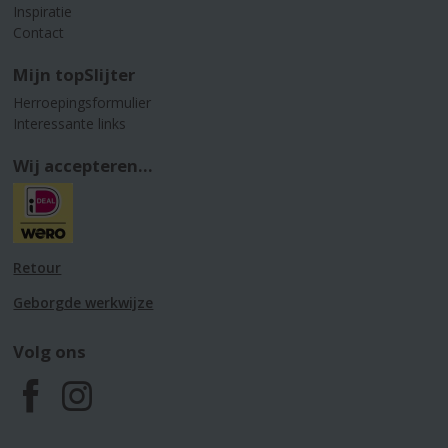
Inspiratie
Contact
Mijn topSlijter
Herroepingsformulier
Interessante links
Wij accepteren...
Retour
Geborgde werkwijze
Volg ons
F
I
a
n