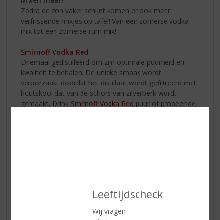
Mixen maar!
Zodra de zon vaker schijnt komen er ook meer
verfrissende mixjes op tafel! Van een zomerse vodka
mix tot een zomerse rum mix!
Smirnoff Vodka Red
Driemaal gedistilleerd om zijn optimale puurheid en
kwaliteit te behalen. De unieke smaak wordt
veroorzaakt doordat het distillaat wordt gefiltreerd met
houtskool dat van de schors van zilverberk wordt
gemaakt. Drink
Smirnoff Vodka Red
puur of probeer de
Smirnoff Passievrucht martini cocktail!
1.
Vul
Leeftijdscheck
Wij vragen