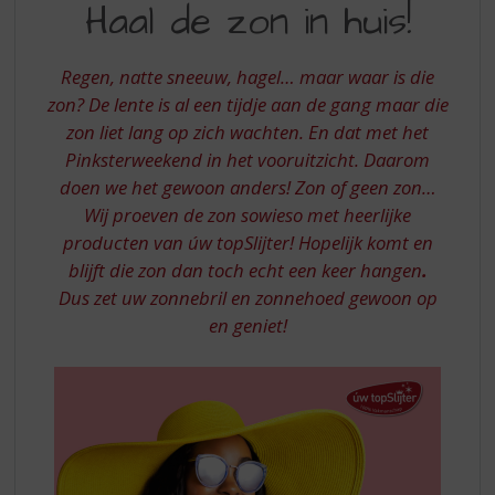
S
Haal de zon in huis!
DE
p
r
ZON
i
Regen, natte sneeuw, hagel… maar waar is die
IN
n
zon? De lente is al een tijdje aan de gang maar die
g
HUIS
zon liet lang op zich wachten. En dat met het
n
Pinksterweekend in het vooruitzicht. Daarom
-
a
doen we het gewoon anders! Zon of geen zon…
a
AANBIEDINGEN
r
Wij proeven de zon sowieso met heerlijke
d
producten van úw topSlijter! Hopelijk komt en
e
blijft die zon dan toch echt een keer hangen
.
n
Dus zet uw zonnebril en zonnehoed gewoon op
a
en geniet!
v
i
g
a
t
i
e