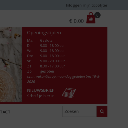
Inloggen mijn topSlijter
P
0
€
0,00
r
i
Openingstijden
j
s
Ma
:
Gesloten
Di
:
9.00 - 18.00 uur
:
Wo
:
9.00 - 18.00 uur
Do
:
9.00 - 18.00 uur
Vr
:
9.00 - 20.00 uur
Za
:
8.30 - 17.00 uur
Zo:
gesloten
I.v.m. vakanties op maandag gesloten t/m 10-8-
2026
NIEUWSBRIEF
Schrijf je hier in
Zoeken
TACT