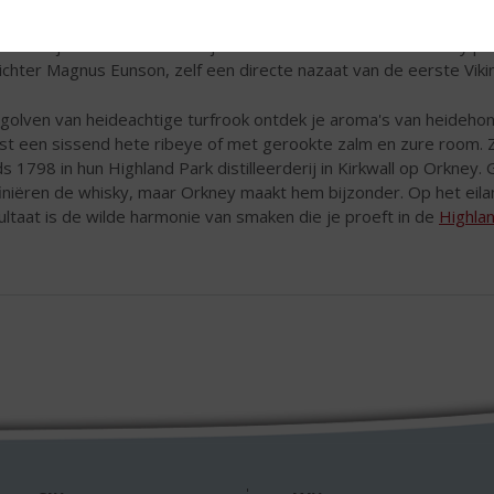
 Highland Park eren ze de geest van de Viking voorvaderen. Wij del
fhankelijkheid. En daarom blijven ze de veel bekroonde whisky p
ichter Magnus Eunson, zelf een directe nazaat van de eerste Viki
golven van heideachtige turfrook ontdek je aroma's van heidehon
st een sissend hete ribeye of met gerookte zalm en zure room. 
ds 1798 in hun Highland Park distilleerderij in Kirkwall op Orkney.
iniëren de whisky, maar Orkney maakt hem bijzonder. Op het eilan
ultaat is de wilde harmonie van smaken die je proeft in de
Highla