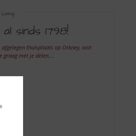
Living
 al sinds 1798!
 afgelegen thuisplaats op Orkney, ooit
we graag met je delen….
18