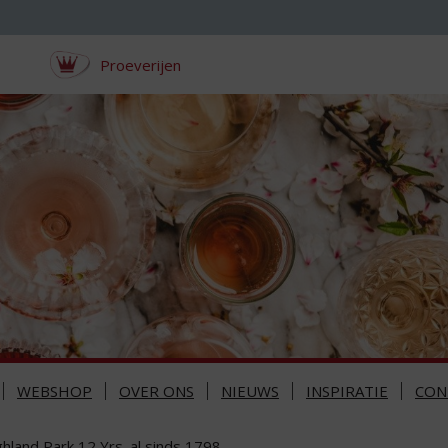
Proeverijen
WEBSHOP
OVER ONS
NIEUWS
INSPIRATIE
CON
hland Park 12 Yrs. al sinds 1798