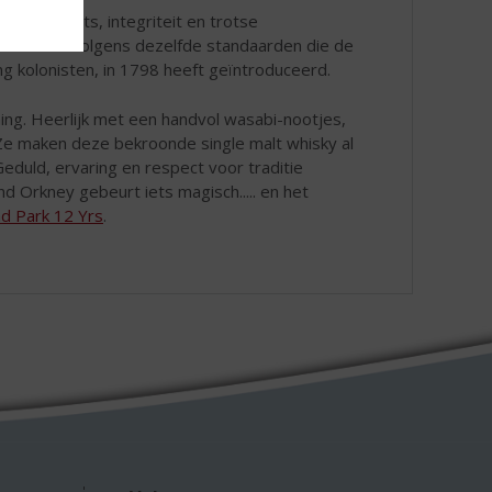
en hun trots, integriteit en trotse
roduceren volgens dezelfde standaarden die de
ng kolonisten, in 1798 heeft geïntroduceerd.
ing. Heerlijk met een handvol wasabi-nootjes,
Ze maken deze bekroonde single malt whisky al
 Geduld, ervaring en respect voor traditie
d Orkney gebeurt iets magisch..... en het
nd Park 12 Yrs
.