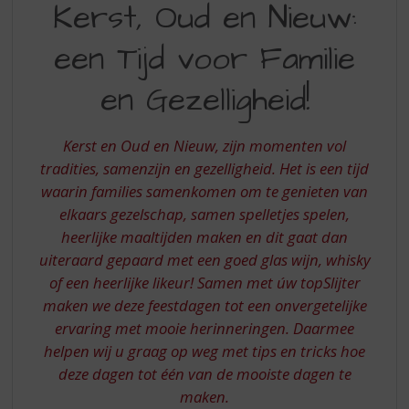
S
Kerst, Oud en Nieuw:
OUD
p
r
een Tijd voor Familie
EN
i
NIEUW
n
en Gezelligheid!
g
EEN
n
TIJD
a
Kerst en Oud en Nieuw, zijn momenten vol
a
VOOR
tradities, samenzijn en gezelligheid. Het is een tijd
r
waarin families samenkomen om te genieten van
FAMILIE
d
elkaars gezelschap, samen spelletjes spelen,
e
EN
n
heerlijke maaltijden maken en dit gaat dan
GEZELLIGHEID
a
uiteraard gepaard met een goed glas wijn, whisky
v
of een heerlijke likeur! Samen met úw topSlijter
i
maken we deze feestdagen tot een onvergetelijke
g
ervaring met mooie herinneringen. Daarmee
a
t
helpen wij u graag op weg met tips en tricks hoe
i
deze dagen tot één van de mooiste dagen te
e
maken.