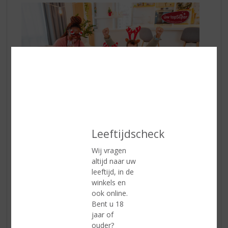
Leeftijdscheck
Wij vragen
altijd naar uw
Bordspellen
leeftijd, in de
Samen rond de tafel zitten en een bordspel spelen is
winkels en
een geweldige manier om de avond door te brengen.
ook online.
Spellen zoals Monopoly, Catan, of zelfs een
Bent u 18
eenvoudig kaartspel kunnen zorgen voor uren
jaar of
speelplezier.
ouder?