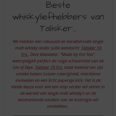
S
Beste
WHISKYLIEFHEBBERS
p
r
whiskyliefhebbers van
VAN
i
TALISKER
n
Talisker...
g
n
a
We hebben een robuuste en karaktervolle single
a
malt whisky onder jullie aandacht:
Talisker 10
r
Yrs.
. Deze klassieker, “Made by the Sea”,
d
weerspiegelt perfect de ruige schoonheid van de
e
n
Isle of Skye.
Talisker 10 Yrs.
staat bekend om zijn
a
unieke balans tussen rokerigheid, maritieme
v
invloeden en een licht peperige kick. Het is de
i
ideale keuze voor wie een stap verder wil zetten in
g
de wereld van single malt whisky’s en de
a
t
kenmerkende smaken van de kustregio wil
i
ontdekken.
e