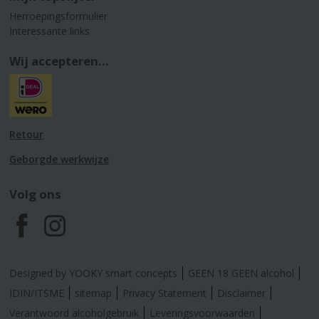
Herroepingsformulier
Interessante links
Wij accepteren...
Retour
Geborgde werkwijze
Volg ons
F
I
a
n
Designed by YOOKY smart concepts
GEEN 18 GEEN alcohol
c
s
IDIN/ITSME
sitemap
Privacy Statement
Disclaimer
Verantwoord alcoholgebruik
Leveringsvoorwaarden