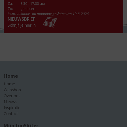
Za
:
8.30 - 17.00 uur
Zo:
gesloten
I.v.m. vakanties op maandag gesloten t/m 10-8-2026
NIEUWSBRIEF
Schrijf je hier in
Home
Home
Webshop
Over ons
Nieuws
Inspiratie
Contact
Mijn topSlijter