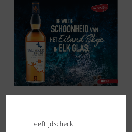
Met tonen van gedroogd fruit, rijke mout en een
vleugje turf, biedt deze whisky een intense en
verwarmende ervaring. De lange, rokerige afdronk met
hints van zeezout maakt het een onvergetelijke dram
Leeftijdscheck
voor koude avonden.