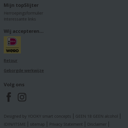
Mijn topSlijter
Herroepingsformulier
Interessante links
Wij accepteren...
Retour
Geborgde werkwijze
Volg ons
F
I
a
n
Designed by YOOKY smart concepts
GEEN 18 GEEN alcohol
c
s
IDIN/ITSME
sitemap
Privacy Statement
Disclaimer