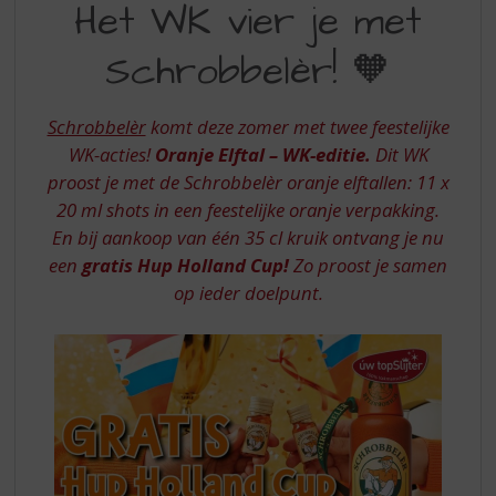
S
Het WK vier je met
WK
p
r
Schrobbelèr! 🧡
VIER
i
JE
n
g
Schrobbelèr
komt deze zomer met twee feestelijke
MET
n
WK-acties!
Oranje Elftal – WK-editie.
Dit WK
SCHROBBELER
a
proost je met de Schrobbelèr oranje elftallen: 11 x
a
20 ml shots in een feestelijke oranje verpakking.
r
d
En bij aankoop van één 35 cl kruik ontvang je nu
e
een
gratis Hup Holland Cup!
Zo proost je samen
n
op ieder doelpunt.
a
v
i
g
a
t
i
e