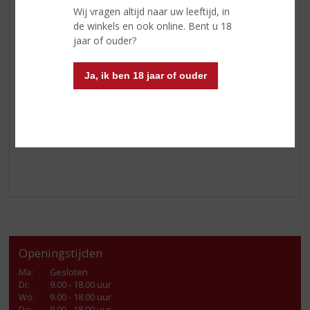
achter Schrobbelèr. Proef, ruik en luister je weg door de
Wij vragen altijd naar uw leeftijd, in
historie, het geheim van het familierecept, het bottelen
de winkels en ook online. Bent u 18
van de kruiken en de warme sfeer van Schrobbelèr.
jaar of ouder?
Ga voor meer informatie naar
Ja, ik ben 18 jaar of ouder
www.schrobbeler.nl/rondleiding
Let op deze acties zijn geldig vanaf 3 juni t/m 23 juni
2026
Openingstijden
Ma
:
Gesloten
Di
:
9.00 - 18.00 uur
Wo
:
9.00 - 18.00 uur
Do
:
9.00 - 18.00 uur