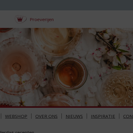
Proeverijen
WEBSHOP
OVER ONS
NIEUWS
INSPIRATIE
CON
derdag-recepten