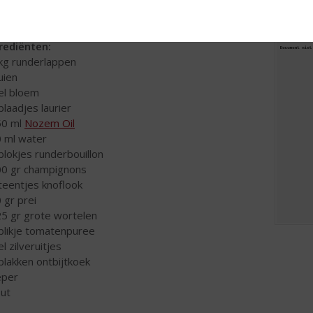
ofvleesgerechten kunt klaarmaken! Dit recept willen we u niet on
rediënten:
 kg runderlappen
uien
 el bloem
 blaadjes laurier
50 ml
Nozem Oil
0 ml water
 blokjes runderbouillon
00 gr champignons
 teentjes knoflook
0 gr prei
25 gr grote wortelen
 blikje tomatenpuree
el zilveruitjes
 plakken ontbijtkoek
eper
out