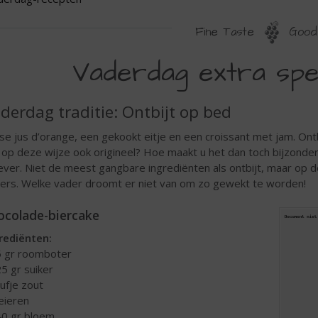
Fine Taste
Good 
ADERDAG-
Vaderdag extra spe
ECEPTEN
derdag traditie: Ontbijt op bed
se jus d’orange, een gekookt eitje en een croissant met jam. Ontb
 op deze wijze ook origineel? Hoe maakt u het dan toch bijzonder?
ever. Niet de meest gangbare ingrediënten als ontbijt, maar op 
ers. Welke vader droomt er niet van om zo gewekt te worden!
ocolade-biercake
rediënten:
5 gr roomboter
25 gr suiker
nufje zout
 eieren
40 gr bloem