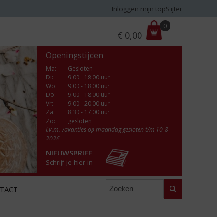
Inloggen mijn topSlijter
P
0
€
0,00
r
i
Openingstijden
j
s
Ma
:
Gesloten
Di
:
9.00 - 18.00 uur
:
Wo
:
9.00 - 18.00 uur
Do
:
9.00 - 18.00 uur
Vr
:
9.00 - 20.00 uur
Za
:
8.30 - 17.00 uur
Zo:
gesloten
I.v.m. vakanties op maandag gesloten t/m 10-8-
2026
NIEUWSBRIEF
Schrijf je hier in
Zoeken
TACT