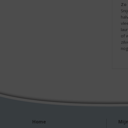
Zo 
Sni
hal
vle
lau
of 
zil
nog
Home
Mijn