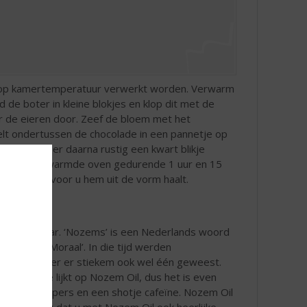
n op kamertemperatuur verwerkt worden. Verwarm
de boter in kleine blokjes en klop dit met de
er de eieren door. Zeef de bloem met het
lt ondertussen de chocolade in een pannetje op
l toe en roer daarna rustig een kwart blikje
 de voorverwarmde oven gedurende 1 uur en 15
 afkoelen voor u hem uit de vorm haalt.
t
 dag nietwaar. ‘Nozems’ is een Nederlands woord
er Enige Moraal’. In die tijd werden
ht is uw vader er stiekem ook wel één geweest.
wereld die lijkt op Nozem Oil, dus het is even
 van chilipepers en een shotje cafeïne. Nozem Oil
. Maar wist u dat u met Nozem Oil ook heerlijke