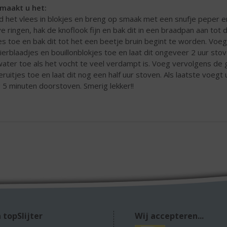
maakt u het:
jd het vlees in blokjes en breng op smaak met een snufje peper en
ve ringen, hak de knoflook fijn en bak dit in een braadpan aan to
es toe en bak dit tot het een beetje bruin begint te worden. Voe
rierblaadjes en bouillonblokjes toe en laat dit ongeveer 2 uur s
water toe als het vocht te veel verdampt is. Voeg vervolgens de
veruitjes toe en laat dit nog een half uur stoven. Als laatste voegt 
 5 minuten doorstoven. Smerig lekker!!
 topSlijter
Wij accepteren...