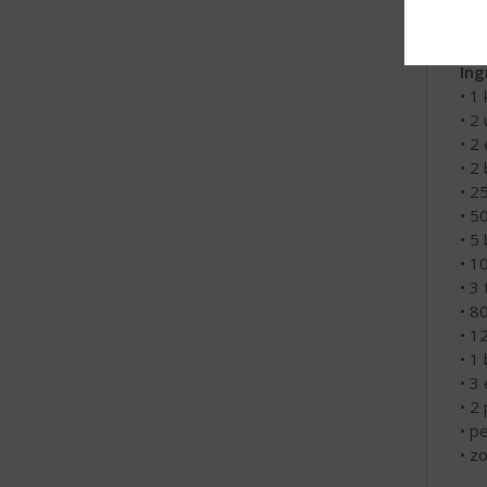
sto
Ing
• 1
• 2 
• 2
• 2
• 2
• 5
• 5
• 1
• 3
• 8
• 1
• 1
• 3 
• 2
• p
• z