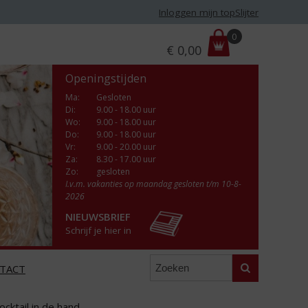
Inloggen mijn topSlijter
P
0
€
0,00
r
i
Openingstijden
j
s
Ma
:
Gesloten
Di
:
9.00 - 18.00 uur
:
Wo
:
9.00 - 18.00 uur
Do
:
9.00 - 18.00 uur
Vr
:
9.00 - 20.00 uur
Za
:
8.30 - 17.00 uur
Zo:
gesloten
I.v.m. vakanties op maandag gesloten t/m 10-8-
2026
NIEUWSBRIEF
Schrijf je hier in
Zoeken
TACT
cktail in de hand