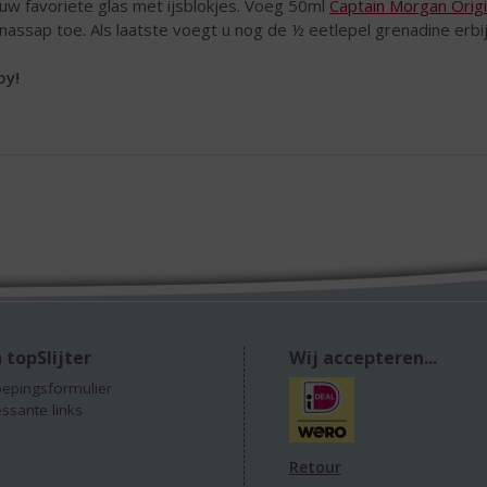
 uw favoriete glas met ijsblokjes. Voeg 50ml
Captain Morgan Origi
nassap toe. Als laatste voegt u nog de ½ eetlepel grenadine erbi
oy!
 topSlijter
Wij accepteren...
epingsformulier
essante links
Retour