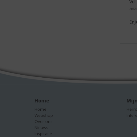
Vul
ana
Enj
Home
Mijn
Home
Herro
Webshop
Inter
Over ons
Nieuws
Inspiratie