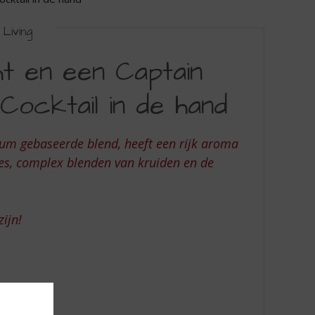
Living
t en een Captain
ocktail in de hand
rum gebaseerde blend, heeft een rijk aroma
ces, complex blenden van kruiden en de
ijn!