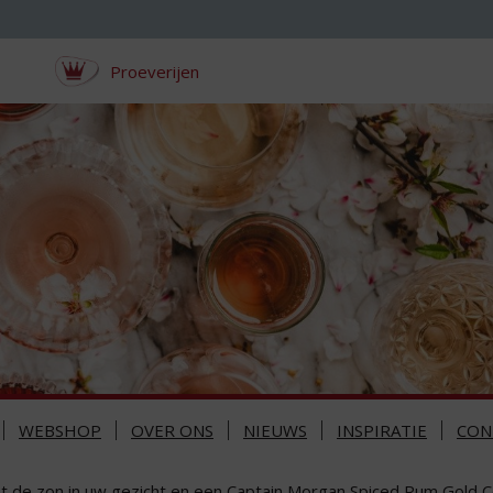
Proeverijen
WEBSHOP
OVER ONS
NIEUWS
INSPIRATIE
CON
t de zon in uw gezicht en een Captain Morgan Spiced Rum Gold Co