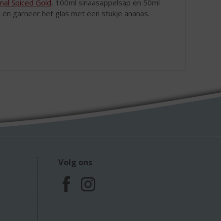
nal Spiced Gold
, 100ml sinaasappelsap en 50ml
j en garneer het glas met een stukje ananas.
Volg ons
F
I
a
n