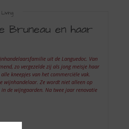
Living
se Bruneau en haar
nhandelaarsfamilie uit de Languedoc. Van
mend, zo vergezelde zij als jong meisje haar
 alle kneepjes van het commerciële vak.
jke wijnhandelaar. Ze wordt niet alleen op
 in de wijngaarden. Na twee jaar renovatie