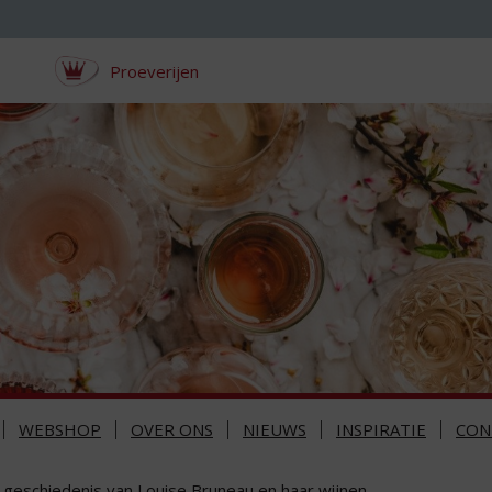
Proeverijen
WEBSHOP
OVER ONS
NIEUWS
INSPIRATIE
CON
 geschiedenis van Louise Bruneau en haar wijnen