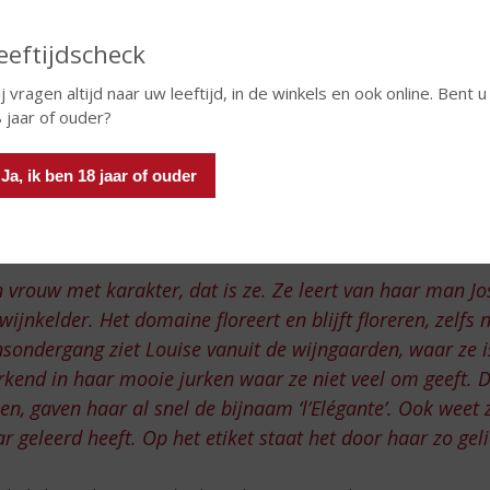
eeftijdscheck
j vragen altijd naar uw leeftijd, in de winkels en ook online. Bent u
 jaar of ouder?
Ja, ik ben 18 jaar of ouder
 vrouw met karakter, dat is ze. Ze leert van haar man Jo
wijnkelder. Het domaine floreert en blijft floreren, zelfs
sondergang ziet Louise vanuit de wijngaarden, waar ze i
kend in haar mooie jurken waar ze niet veel om geeft. 
en, gaven haar al snel de bijnaam ‘l’Elégante’. Ook weet 
r geleerd heeft. Op het etiket staat het door haar zo geli