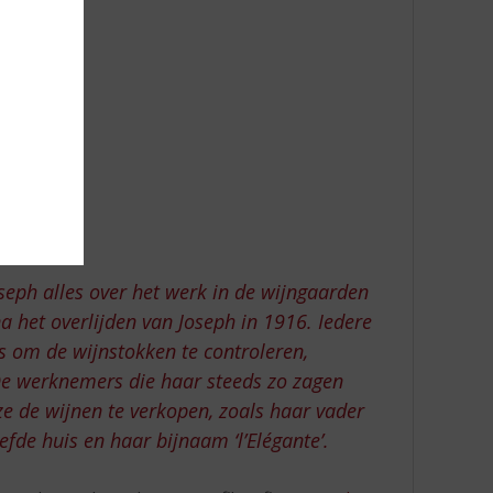
seph alles over het werk in de wijngaarden
 na het overlijden van Joseph in 1916. Iedere
s om de wijnstokken te controleren,
De werknemers die haar steeds zo zagen
ze de wijnen te verkopen, zoals haar vader
efde huis en haar bijnaam ‘l’Elégante’.