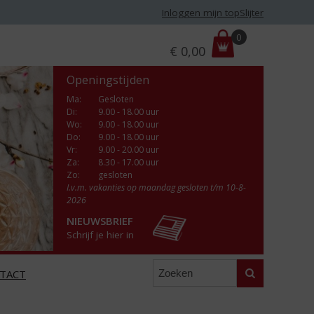
Inloggen mijn topSlijter
P
0
€
0,00
r
i
Openingstijden
j
s
Ma
:
Gesloten
Di
:
9.00 - 18.00 uur
:
Wo
:
9.00 - 18.00 uur
Do
:
9.00 - 18.00 uur
Vr
:
9.00 - 20.00 uur
Za
:
8.30 - 17.00 uur
Zo:
gesloten
I.v.m. vakanties op maandag gesloten t/m 10-8-
2026
NIEUWSBRIEF
Schrijf je hier in
Zoeken
TACT