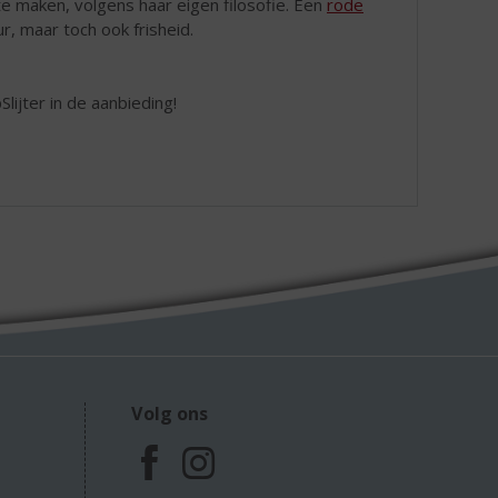
e maken, volgens haar eigen filosofie. Een
rode
r, maar toch ook frisheid.
lijter in de aanbieding!
Volg ons
F
I