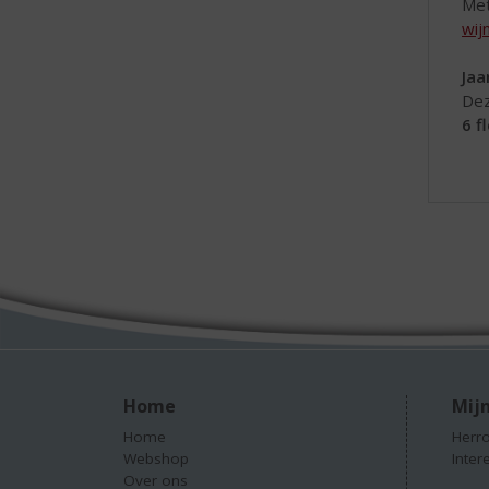
Met
wij
Jaa
Dez
6 f
Home
Mijn
Home
Herro
Webshop
Inter
Over ons