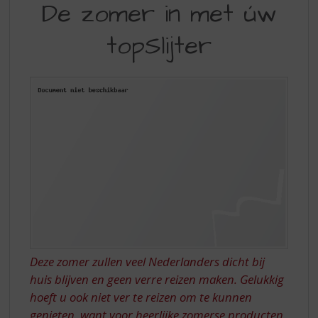
S
De zomer in met úw
ZOMER
p
r
topSlijter
IN
i
MET
n
g
ÚW
n
TOPSLIJTER
a
a
r
d
e
n
a
v
i
g
a
Deze zomer zullen veel Nederlanders dicht bij
t
huis blijven en geen verre reizen maken. Gelukkig
i
hoeft u ook niet ver te reizen om te kunnen
e
genieten, want voor heerlijke zomerse producten