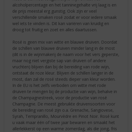
alcoholpercentage en het tanninegehalte vrij laag is en
de prijs meestal erg gunstig. Ook zijn er veel
verschillende smaken rosé zodat er voor iedere smaak
wel iets te vinden is. Dit kan variëren van kruidig en
droog tot fruitig en zoet en alles daartussen.
Rosé is geen mix van witte en blauwe druiven. Doordat
de schillen van blauwe druiven minder lang in de most
(dit is in de wijnmakerij de naam voor het vers geperste,
maar nog niet vergiste sap van druiven of andere
vruchten) blijven dan bij de bereiding van rode wijn,
ontstaat de roze kleur. Blijven de schillen langer in de
most, dan zal de rosé steeds dieper van kleur worden.
In de EU is het zelfs verboden om witte met rode
druiven te mengen bij de productie van wijn, behalve in
de Champagnestreek, voor de productie van rosé
Champagne. De meest gebruikte druivensoorten voor
de bereiding van rosé zijn o.a. Grenache, Sangiovese,
Syrah, Tempranillo, Mourvèdre en Pinot Noir. Rosé kunt
u vaak maar één of twee jaar bewaren en smaakt het
allerlekkerst op een warme zomerdag, als die jong, fris