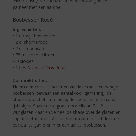
lekker slushy is. Schenk dit in een cocktailglas en
garneer met een aardbei.
Bosbessen Rosé
Ingrediënten:
• 1 doosje bosbessen
• 2 el ahornsiroop
• 2 el limoensap
• 75 ml ice tea citroen
• ijsblokjes
• 1 fles
Nizas Le Clos Rosé
Zo maakt u het:
Neem een cocktailshaker en vul deze met een handje
bosbessen (bewaar een aantal voor garnering), de
ahornsiroop, het limoensap, de ice tea en een handje
ijsblokjes. Shake deze goed door elkaar. Zet 2
wijnglazen klaar en verdeel de shake over de glazen en
top af met de rosé. Als laatste maakt u het af door de
cocktail te garneren met een aantal bosbessen.